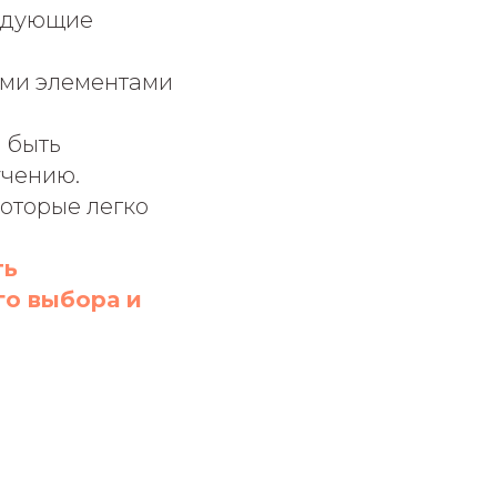
ледующие
ими элементами
 быть
учению.
которые легко
ть
го выбора и