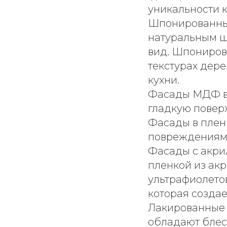
уникальности 
Шпонированны
натуральным ш
вид. Шпониров
текстурах дер
кухни.
Фасады МДФ в 
гладкую поверх
Фасады в пленк
повреждениям
Фасады с акри
пленкой из ак
ультрафиолето
которая создае
Лакированные 
обладают блеск