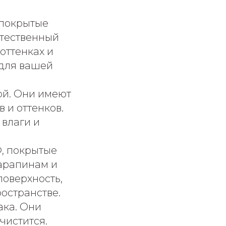
покрытые
стественный
оттенках и
 для вашей
ой. Они имеют
 и оттенков.
 влаги и
, покрытые
царапинам и
поверхность,
остранстве.
ака. Они
чистится.