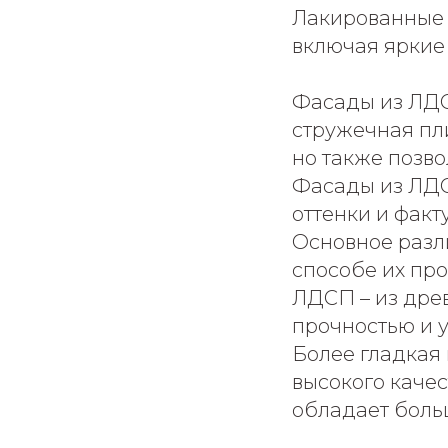
Лакированные 
включая яркие
Фасады из ЛДС
стружечная пли
но также позв
Фасады из ЛДС
оттенки и факт
Основное разл
способе их про
ЛДСП – из дре
прочностью и 
Более гладкая
высокого качес
обладает боль