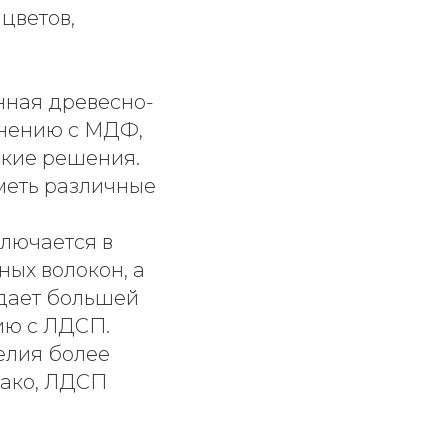
цветов,
нная древесно-
авнению с МДФ,
ские решения.
меть различные
лючается в
ных волокон, а
адает большей
ию с ЛДСП.
елия более
нако, ЛДСП