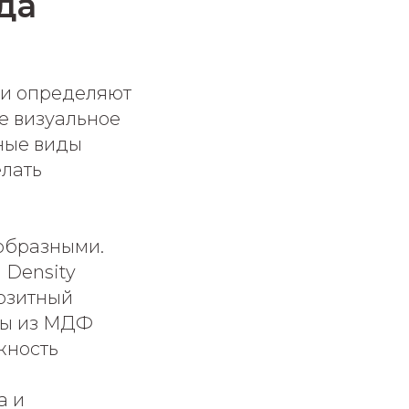
да
ни определяют
ое визуальное
ные виды
елать
ообразными.
 Density
позитный
ды из МДФ
жность
а и