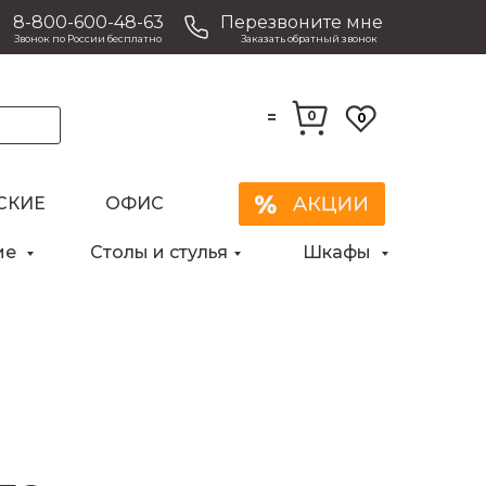
8-800-600-48-63
Перезвоните мне
Звонок по России бесплатно
Заказать обратный звонок
=
0
0
СКИЕ
ОФИС
ие
Столы и стулья
Шкафы