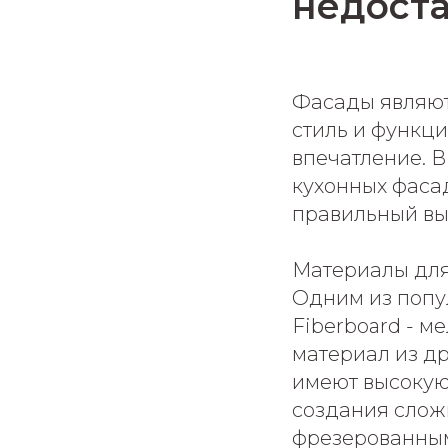
недоста
Фасады являют
стиль и функци
впечатление. 
кухонных фасад
правильный вы
Материалы для
Одним из попу
Fiberboard - м
материал из д
имеют высокую 
создания слож
фрезерованным