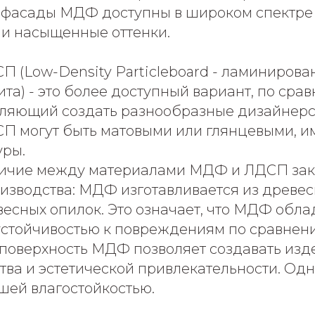
фасады МДФ доступны в широком спектре 
 и насыщенные оттенки.
П (Low-Density Particleboard - ламинирова
та) - это более доступный вариант, по ср
оляющий создать разнообразные дизайнер
П могут быть матовыми или глянцевыми, и
уры.
ичие между материалами МДФ и ЛДСП зак
изводства: МДФ изготавливается из древес
весных опилок. Это означает, что МДФ обл
устойчивостью к повреждениям по сравнен
 поверхность МДФ позволяет создавать изд
тва и эстетической привлекательности. Од
шей влагостойкостью.