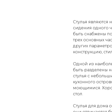
Стулья являются 
сидения одного ч
быть снабжены по
трех основных час
других параметров
конструкцию, стил
Одной из наиболе
быть разделены н
стулья с небольш
кухонного остров
моющимися. Хоро
стол.
Стулья для дома 
они отличаются б