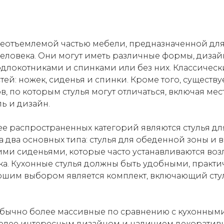
неотъемлемой частью мебели, предназначенной дл
еловека. Они могут иметь различные формы, дизайн 
длокотниками и спинками или без них. Классически
тей: ножек, сиденья и спинки. Кроме того, существ
, по которым стулья могут отличаться, включая ме
ь и дизайн.
е распространенных категорий являются стулья для
а два основных типа: стулья для обеденной зоны и
ими сиденьями, которые часто устанавливаются воз
ка. Кухонные стулья должны быть удобными, практ
шим выбором является комплект, включающий сту
обычно более массивные по сравнению с кухонными
олее интересным дизайном и наличием декоративн