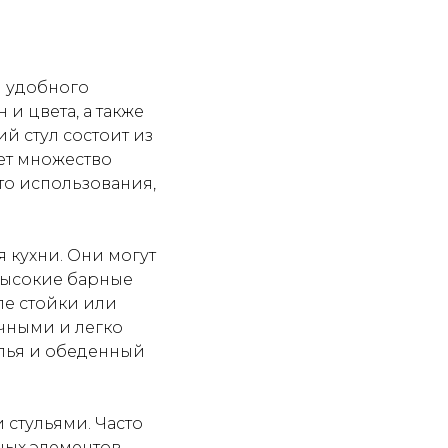
я удобного
и цвета, а также
й стул состоит из
ует множество
сто использования,
 кухни. Они могут
 высокие барные
ле стойки или
ичными и легко
лья и обеденный
 стульями. Часто
ых элементов.