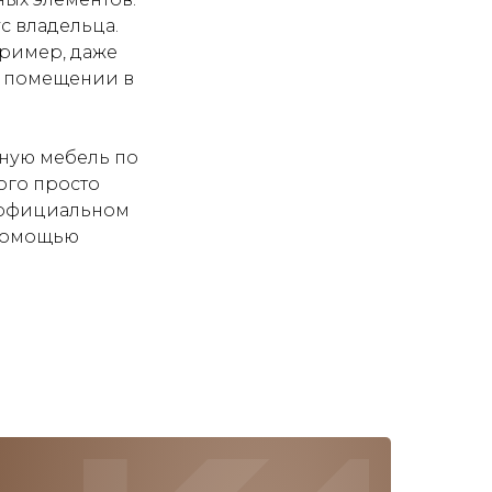
с владельца.
пример, даже
в помещении в
ную мебель по
ого просто
 официальном
 помощью