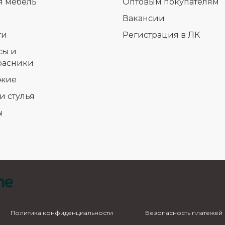
я мебель
Оптовым покупателям
Вакансии
ти
Регистрация в ЛК
сы и
расники
жие
и стулья
ы
Политика конфиденциальности
Безопасность платежей