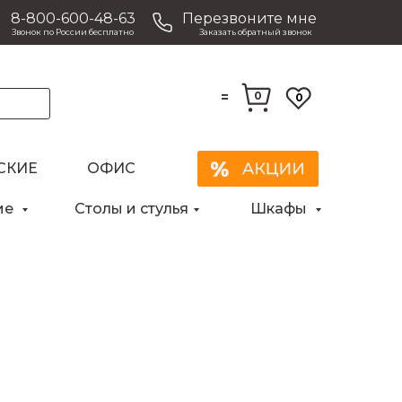
8-800-600-48-63
Перезвоните мне
Звонок по России бесплатно
Заказать обратный звонок
=
0
0
СКИЕ
ОФИС
ие
Столы и стулья
Шкафы