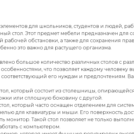
элементов для школьников, студентов и людей, ра
ный стол. Этот предмет мебели предназначен для 
 рабочей обстановки, а также для сохранения пра
бенно это важно для растущего организма.
влено большое количество различных столов с ра
особенностями, что позволяет каждому человеку в
 соответствующий его нуждам и предпочтениям. В
тол, который состоит из столешницы, опирающейся
ожки или сплошную боковину с другой.
ол, который часто оснащен отделением для систем
лью для клавиатуры и мыши. Его поверхность дост
ть монитор. Такой стол позволяет не только выпол
работать с компьютером.
ормер, которая имеет функцию регулировки высоты