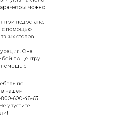
о параметры можно
т при недостатке
я с помощью
таких столов
гурация. Она
мбой по центру
с помощью
ебель по
 в нашем
-800-600-48-63
 Не упустите
ли!