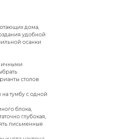
ботающих дома,
создания удобной
вильной осанки
зличными
ыбрать
арианты столов
 на тумбу с одной
ного блока,
аточно глубокая,
нять письменные
 и угла наклона