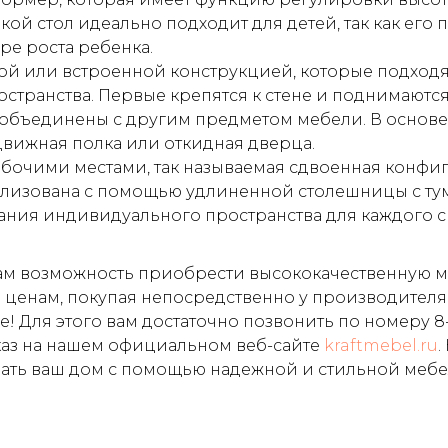
кой стол идеально подходит для детей, так как ег
ре роста ребенка.
ой или встроенной конструкцией, которые подходя
странства. Первые крепятся к стене и поднимаютс
 объединены с другим предметом мебели. В основе 
вижная полка или откидная дверца.
абочими местами, так называемая сдвоенная конфи
ализована с помощью удлиненной столешницы с ту
дания индивидуального пространства для каждого 
ам возможность приобрести высококачественную м
ценам, покупая непосредственно у производителя
е! Для этого вам достаточно позвонить по номеру
8
каз на нашем официальном веб-сайте
kraftmebel.ru
.
ать ваш дом с помощью надежной и стильной мебе