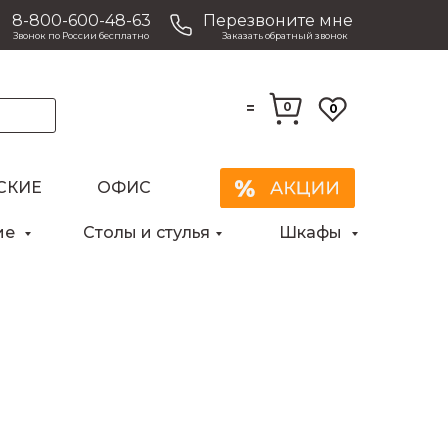
8-800-600-48-63
Перезвоните мне
Звонок по России бесплатно
Заказать обратный звонок
=
0
0
СКИЕ
ОФИС
ие
Столы и стулья
Шкафы