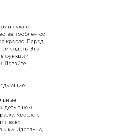
ствий нужно
ества проблем со
е кресло. Перед
нем сидеть. Это
ые функции.
. Давайте
следующие
альные
сидеть в нем
узку. Кресло с
ля всех.
тники. Идеально,