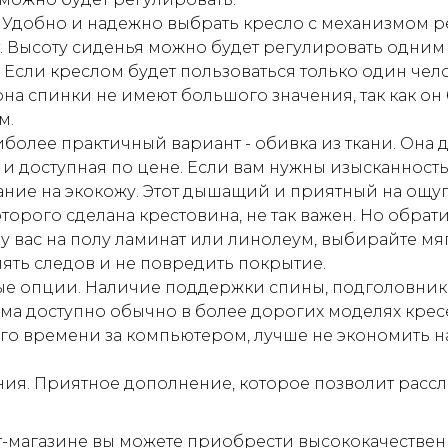
. Удобно и надежно выбрать кресло с механизмом 
. Высоту сиденья можно будет регулировать одним
 Если креслом будет пользоваться только один челов
на спинки не имеют большого значения, так как он 
м.
более практичный вариант - обивка из ткани. Она 
и доступная по цене. Если вам нужны изысканность
ние на экокожу. Этот дышащий и приятный на ощуп
оторого сделана крестовина, не так важен. Но обрат
 у вас на полу ламинат или линолеум, выбирайте мя
лять следов и не повредить покрытие.
е опции. Наличие поддержки спины, подголовник
а доступно обычно в более дорогих моделях кресе
го времени за компьютером, лучше не экономить н
ия. Приятное дополнение, которое позволит рассл
-магазине вы можете приобрести высококачествен