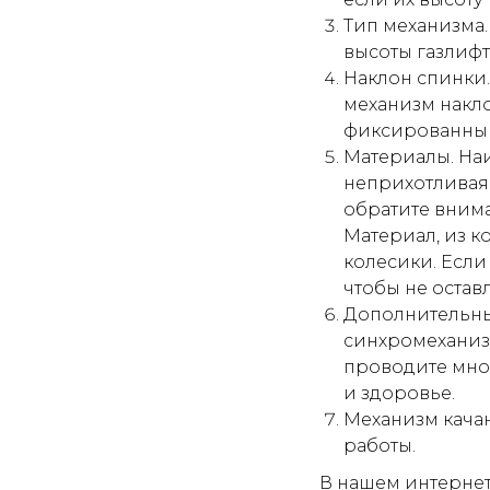
Тип механизма
высоты газлифт
Наклон спинки.
механизм накло
фиксированны
Материалы. Наи
неприхотливая 
обратите внима
Материал, из к
колесики. Если
чтобы не остав
Дополнительны
синхромеханизм
проводите мно
и здоровье.
Механизм качан
работы.
В нашем интернет