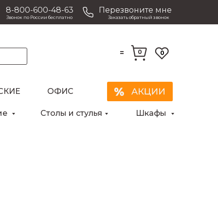
8-800-600-48-63
Перезвоните мне
Звонок по России бесплатно
Заказать обратный звонок
=
0
0
СКИЕ
ОФИС
ие
Столы и стулья
Шкафы