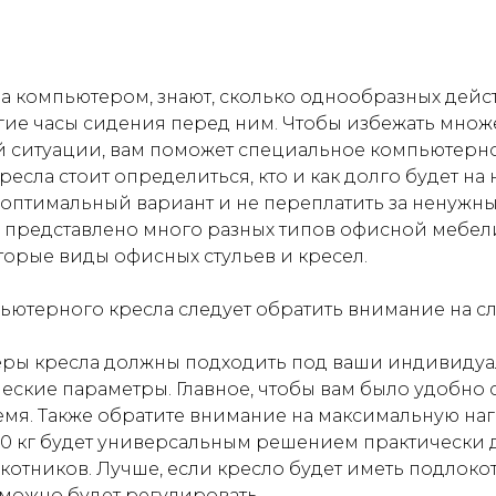
т за компьютером, знают, сколько однообразных дей
гие часы сидения перед ним. Чтобы избежать множ
й ситуации, вам поможет специальное компьютерно
ресла стоит определиться, кто и как долго будет на 
оптимальный вариант и не переплатить за ненужн
 представлено много разных типов офисной мебели
орые виды офисных стульев и кресел.
ьютерного кресла следует обратить внимание на 
еры кресла должны подходить под ваши индивиду
ские параметры. Главное, чтобы вам было удобно 
мя. Также обратите внимание на максимальную нагр
50 кг будет универсальным решением практически д
отников. Лучше, если кресло будет иметь подлоко
 можно будет регулировать.