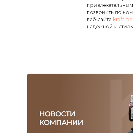
привлекательным 
позвонить по но
веб-сайте
kraftme
надежной и стил