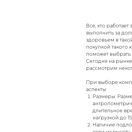
Все, кто работае
выполнить за дол
здоровьем в тако
покупкой такого к
поможет выбрать 
Сегодня на рынке
рассмотрим некот
При выборе комп
аспекты:
Размеры. Разм
антропометриче
длительное вре
нагрузкой до 1
Наличие подлок
если их высоту