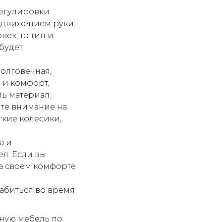
регулировки
 движением руки.
ек, то тип и
будет
долговечная,
 и комфорт,
ь материал.
ите внимание на
гкие колесики,
а и
л. Если вы
а своем комфорте
абиться во время
ную мебель по