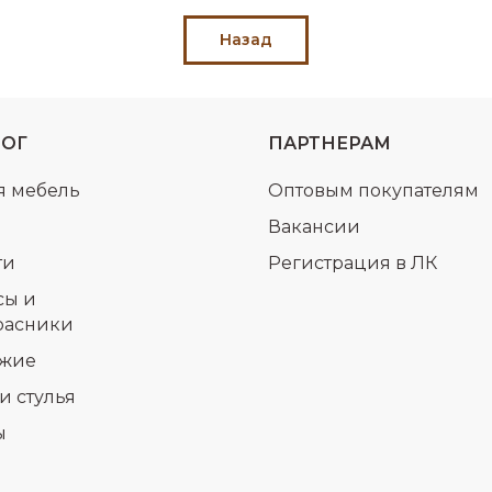
Назад
ЛОГ
ПАРТНЕРАМ
я мебель
Оптовым покупателям
Вакансии
ти
Регистрация в ЛК
сы и
расники
жие
и стулья
ы