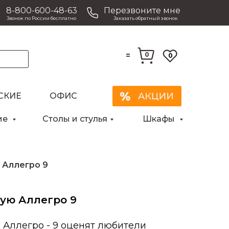
8-800-600-48-63
Перезвоните мне
Звонок по России бесплатно
Заказать обратный звонок
=
0
0
СКИЕ
ОФИС
ие
Столы и стулья
Шкафы
 Аллегро 9
ную Аллегро 9
Аллегро - 9 оценят любители