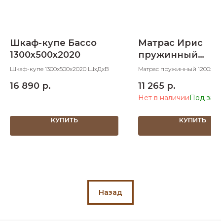
Шкаф-купе Бассо
Матрас Ирис
1300х500х2020
пружинный
1200х2000х160
Шкаф-купе 1300х500х2020 ШхДхВ
Матрас пружинный 1200х20
ШхДхВ
16 890
р.
11 265
р.
Нет в наличии
КУПИТЬ
КУПИТЬ
Назад