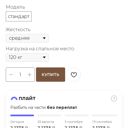
об оплате Плайтом
Модель
стандарт
Жесткость
Остались вопросы?
25
8 800 302-02-51
Нагрузка на спальное место
plait.ru
раз в 2
недели
КУПИТЬ
Разбить на части
без переплат
Сегодня
22 августа
5 сентября
19 сентября
2 127,5
₽
2 127,5
₽
2 127,5
₽
2 127,5
₽