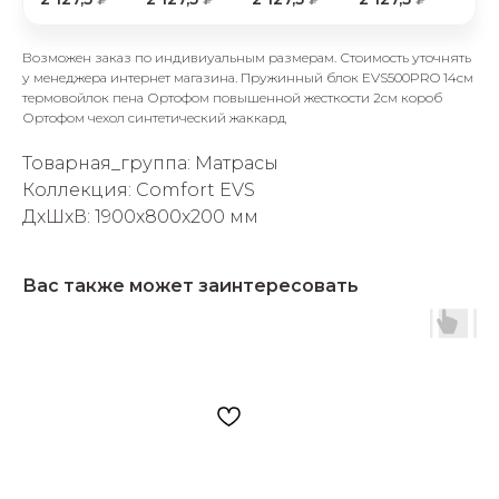
Возможен заказ по индивиуальным размерам. Стоимость уточнять
у менеджера интернет магазина. Пружинный блок EVS500PRO 14см
термовойлок пена Ортофом повышенной жесткости 2см короб
Ортофом чехол синтетический жаккард
Товарная_группа: Матрасы
раз в 2 недели
Коллекция: Comfort EVS
ДxШxВ: 1900x800x200 мм
Вас также может заинтересовать