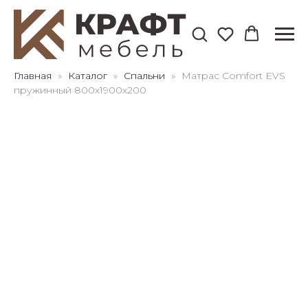
Для клиентов всех банков
Главная
Каталог
Спальни
Матрас Comfort EVS
пружинный 800х1900х200
Разбейте
оплату
на части
без переплат
График платежей
Сегодня
25
%