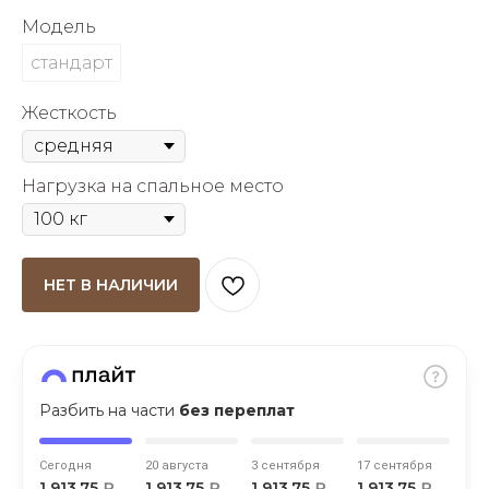
об оплате Плайтом
Модель
стандарт
Жесткость
Остались вопросы?
25
8 800 302-02-51
Нагрузка на спальное место
plait.ru
раз в 2
недели
НЕТ В НАЛИЧИИ
Разбить на части
без переплат
Сегодня
20 августа
3 сентября
17 сентября
1 913,75
₽
1 913,75
₽
1 913,75
₽
1 913,75
₽