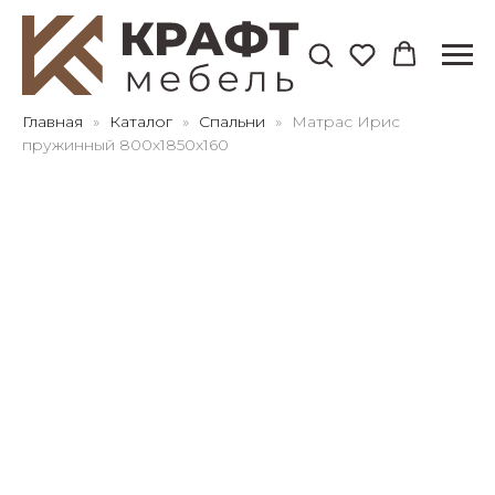
Для клиентов всех банков
Главная
Каталог
Спальни
Матрас Ирис
пружинный 800х1850х160
Разбейте
оплату
на части
без переплат
График платежей
Сегодня
25
%