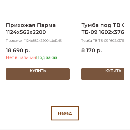
Прихожая Парма
Тумба под ТВ О
1124х562х2200
ТБ-09 1602х376х
Прихожая 1124х562х2200 ШхДхВ
Тумба ТВ ТБ-09 1602х376х4
ШхДхВ
18 690
р.
8 170
р.
Нет в наличии
КУПИТЬ
КУПИТЬ
Назад