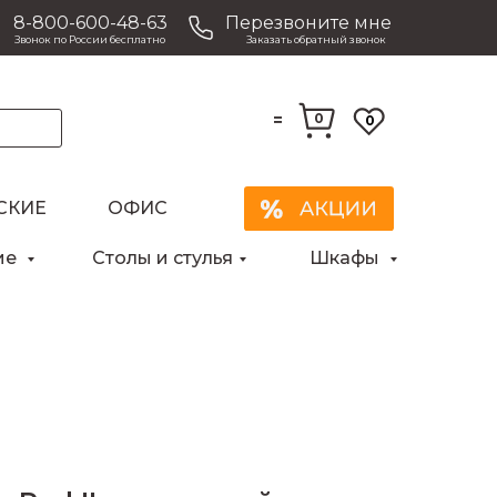
8-800-600-48-63
Перезвоните мне
Звонок по России бесплатно
Заказать обратный звонок
=
0
0
СКИЕ
ОФИС
Закрыть
ие
Столы и стулья
Шкафы