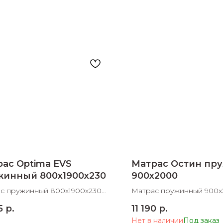
раз в 2 недели
ас Optima EVS
Матрас Остин пр
жинный 800х1900х230
900х2000
с пружинный 800х1900х230
Матрас пружинный 900
В
5
р.
11 190
р.
Нет в наличии