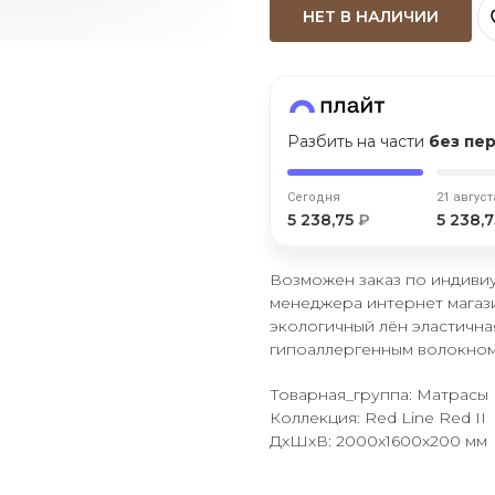
НЕТ В НАЛИЧИИ
Оставшиеся
75
% будут
списываться
с вашей карты
по
25
%
каждые 2 недели
Разбить на части
без пе
Подробнее
об оплате Плайтом
Сегодня
21 август
5 238,75
₽
5 238,
Возможен заказ по индивиу
25
менеджера интернет магаз
раз в 2
экологичный лён эластична
Остались вопросы?
недели
гипоаллергенным волокно
8 800 302-02-51
Товарная_группа: Матрасы
Коллекция: Red Line Red II
plait.ru
ДxШxВ: 2000x1600x200 мм