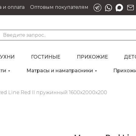
 и оплата
Оптовым покупателям
КУХНИ
ГОСТИНЫЕ
ПРИХОЖИЕ
ДЕТ
ати
Матрасы и наматрасники
Прихож
Для клиентов всех банков
ed Line Red II пружинный 1600х2000х200
Разбейте
оплату
на части
без переплат