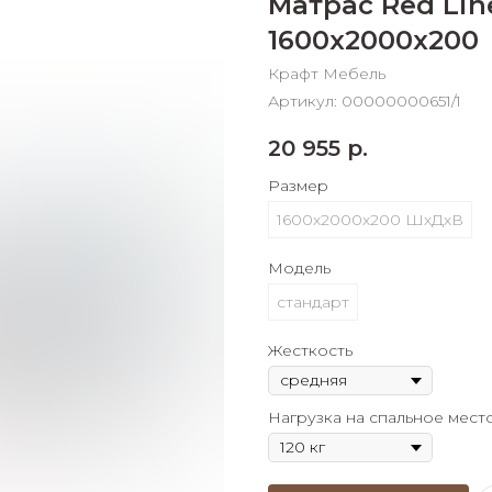
Матрас Red Lin
График платежей
1600х2000х200
Крафт Мебель
Сегодня
Артикул:
00000000651/1
25
%
20 955
р.
Размер
1600х2000х200 ШхДхВ
Добавляйте товары
в корзину
Модель
стандарт
Оплачивайте сегодня только
Жесткость
25
% картой любого банка
Нагрузка на спальное мест
Получайте товар
выбранный способом