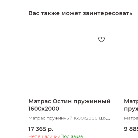
Вас также может заинтересовать
Матрас Остин пружинный
Матр
1600х2000
пру
Матрас пружинный 1600х2000 ШхД
Матра
ШхДх
17 365
р.
9 88
Нет в наличии