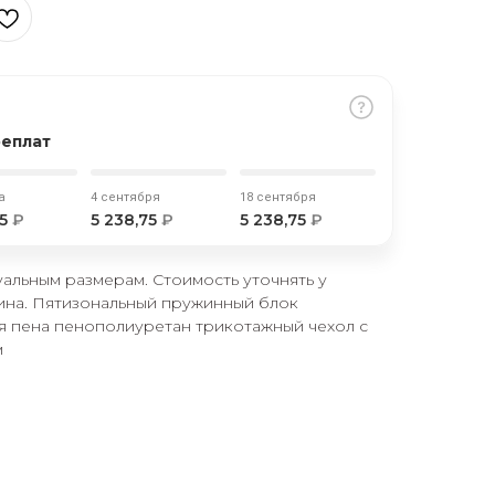
реплат
а
4 сентября
18 сентября
75
₽
5 238,75
₽
5 238,75
₽
альным размерам. Стоимость уточнять у
ина. Пятизональный пружинный блок
я пена пенополиуретан трикотажный чехол с
м