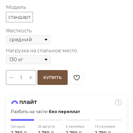
об оплате Плайтом
Модель
стандарт
Жесткость
Остались вопросы?
25
8 800 302-02-51
Нагрузка на спальное место
plait.ru
раз в 2
недели
КУПИТЬ
Разбить на части
без переплат
Сегодня
22 августа
5 сентября
19 сентября
2 750
₽
2 750
₽
2 750
₽
2 750
₽