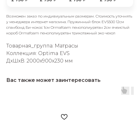
Возможен заказ по индивиуальным размерам. Стоимость уточнять
у менеджера интернет магазина. Пружинный блок EVS500 12см
спанбонд Би-кокос 1см Ormafoam пенополиуретан 2см ячеистый
короб Ormafoam пенополиуретан трикотажный эко чехол
Товарная_группа: Матрасы
раз в 2 недели
Коллекция: Optima EVS
ДxШxВ: 2000x900x230 мм
Вас также может заинтересовать