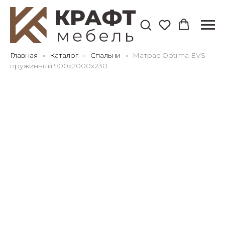
Для клиентов всех банков
Главная
Каталог
Спальни
Матрас Optima EVS
пружинный 900х2000х230
Разбейте
оплату
на части
без переплат
График платежей
Сегодня
25
%