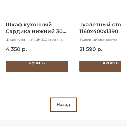
Шкаф кухонный
Туалетный стол 
Сардика нижний 300
1160х400х1390
мм
Шкаф кухонный ШН 300 нижний
Туалетный стол косметичес
300х600х850 ШхДхВ
1160х400х1390 ШхДхВ
4 350
р.
21 590
р.
КУПИТЬ
КУПИТЬ
Назад