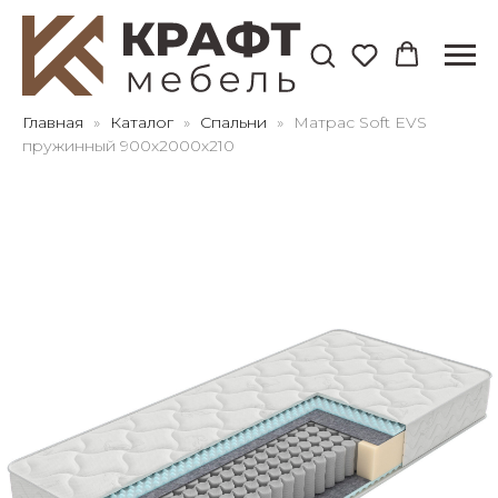
Для клиентов всех банков
Главная
Каталог
Спальни
Матрас Soft EVS
пружинный 900х2000х210
Разбейте
оплату
на части
без переплат
График платежей
Сегодня
25
%