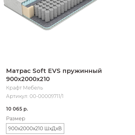
Добавляйте товары
в корзину
Оплачивайте сегодня только
25
% картой любого банка
Получайте товар
Матрас Soft EVS пружинный
выбранный способом
900х2000х210
Крафт Мебель
Оставшиеся
75
% будут
Артикул:
00-00009711/1
списываться
с вашей карты
по
25
%
каждые 2 недели
10 065
р.
Размер
900х2000х210 ШхДхВ
Подробнее