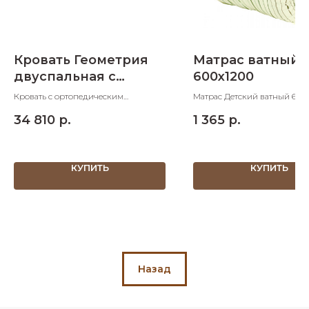
Кровать Геометрия
Матрас ватный
двуспальная с
600х1200
подъемным
Кровать с ортопедическим
Матрас Детский ватный 600
механизмом
основанием двуспальная
ШхД
34 810
р.
1 365
р.
1500х2120х1180 ШхДхВ спальное
1500х2120х1180
место1400х2000
КУПИТЬ
КУПИТЬ
Назад