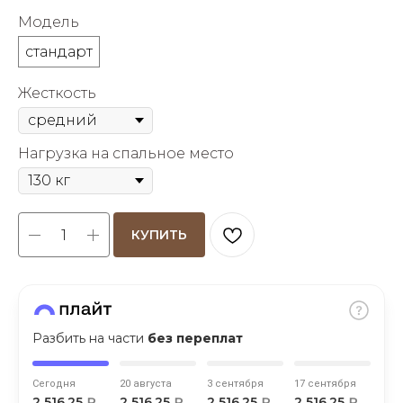
об оплате Плайтом
Модель
стандарт
Жесткость
Остались вопросы?
25
8 800 302-02-51
Нагрузка на спальное место
plait.ru
раз в 2
недели
КУПИТЬ
Разбить на части
без переплат
Сегодня
20 августа
3 сентября
17 сентября
2 516,25
₽
2 516,25
₽
2 516,25
₽
2 516,25
₽