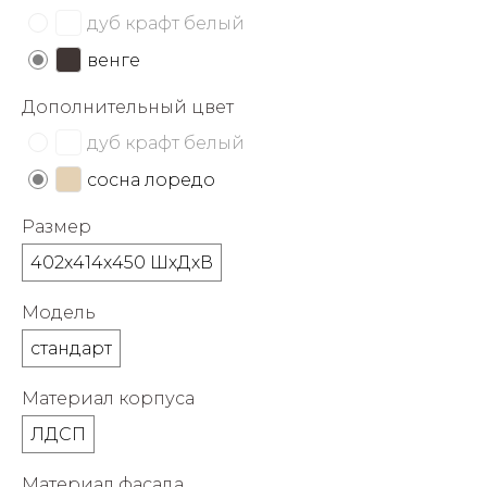
об оплате Плайтом
дуб крафт белый
венге
Дополнительный цвет
Остались вопросы?
25
дуб крафт белый
8 800 302-02-51
сосна лоредо
plait.ru
раз в 2
недели
Размер
402х414х450 ШхДхВ
Модель
стандарт
Материал корпуса
ЛДСП
Материал фасада