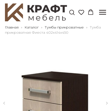
Для клиентов всех банков
Главная
Каталог
Тумбы прикроватные
Тумба
прикроватная Фиеста 402х414х450
Разбейте
оплату
на части
без переплат
График платежей
Сегодня
25
%