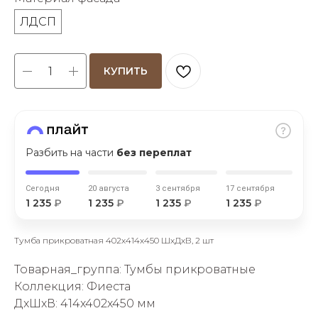
ЛДСП
КУПИТЬ
раз в 2 недели
Разбить на части
без переплат
Сегодня
20 августа
3 сентября
17 сентября
1 235
₽
1 235
₽
1 235
₽
1 235
₽
Тумба прикроватная 402х414х450 ШхДхВ, 2 шт
Товарная_группа: Тумбы прикроватные
Коллекция: Фиеста
ДxШxВ: 414x402x450 мм