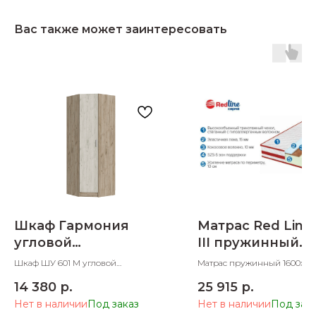
Вас также может заинтересовать
Шкаф Гармония
Матрас Red Line
угловой
III пружинный
780х780х2200
1600х2000х210
Шкаф ШУ 601 М угловой
Матрас пружинный 1600х20
780х780х2200 ШхДхВ
ШхДхВ
14 380
р.
25 915
р.
Нет в наличии
Нет в наличии