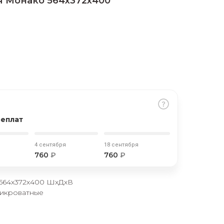
я Монако 564х372х400
реплат
4 сентября
18 сентября
760
₽
760
₽
 564х372х400 ШхДхВ
рикроватные