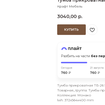
Тумба прикроватна
Крафт Мебель
Сегодня
25
%
3040,00
р.
КУПИТЬ
Добавляйте товары
в корзину
Разбить на части
без пе
Оплачивайте сегодня только
25
% картой любого банка
Сегодня
21 августа
760
₽
760
₽
Получайте товар
выбранный способом
Тумба прикроватная ТБ-26
Товарная_группа: Тумбы п
Коллекция: Монако
lwh: 372x564x400 mm
Оставшиеся
75
% будут
списываться