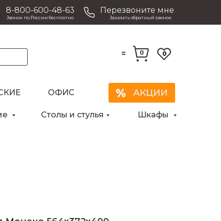
8-800-600-48-63
Перезвоните мне
Звонок по России бесплатно
Заказать обратный звонок
=
0
0
Закрыть
СКИЕ
ОФИС
ие
Столы и стулья
Шкафы