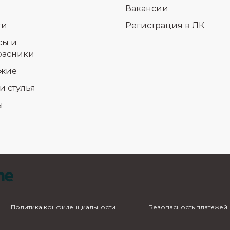
Вакансии
ти
Регистрация в ЛК
сы и
расники
раз в 2 недели
жие
и стулья
ы
Политика конфиденциальности
Безопасность платежей