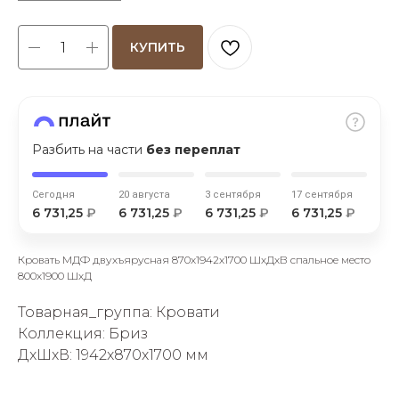
КУПИТЬ
раз в 2 недели
Разбить на части
без переплат
Сегодня
20 августа
3 сентября
17 сентября
6 731,25
₽
6 731,25
₽
6 731,25
₽
6 731,25
₽
Кровать МДФ двухъярусная 870х1942х1700 ШхДхВ спальное место
800х1900 ШхД
Товарная_группа: Кровати
Коллекция: Бриз
ДxШxВ: 1942x870x1700 мм