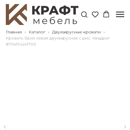
Для клиентов всех банков
Главная
Каталог
Двухъярусные кровати
Кровать Бриз левая двухъярусная с рис. Квадрат
870х1942х1700
Разбейте
оплату
на части
без переплат
График платежей
Сегодня
25
%