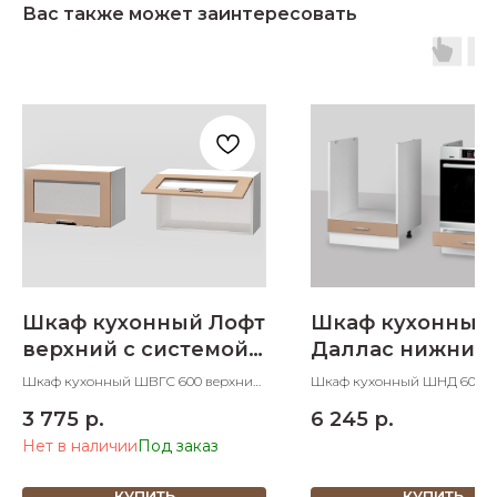
Вас также может заинтересовать
Шкаф кухонный Лофт
Шкаф кухонный
верхний с системой
Даллас нижний
газлифт со стеклом
духовку 600 мм
Шкаф кухонный ШВГС 600 верхний
Шкаф кухонный ШНД 600 
600 мм
с системой газлифт со стеклом
под духовку 600х600х850 
3 775
р.
6 245
р.
600х300х350 ШхДхВ
Нет в наличии
КУПИТЬ
КУПИТЬ