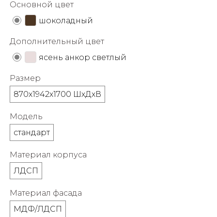
Основной цвет
об оплате Плайтом
шоколадный
Дополнительный цвет
ясень анкор светлый
Остались вопросы?
25
8 800 302-02-51
Размер
plait.ru
раз в 2
870х1942х1700 ШхДхВ
недели
Модель
стандарт
Материал корпуса
ЛДСП
Материал фасада
МДФ/ЛДСП