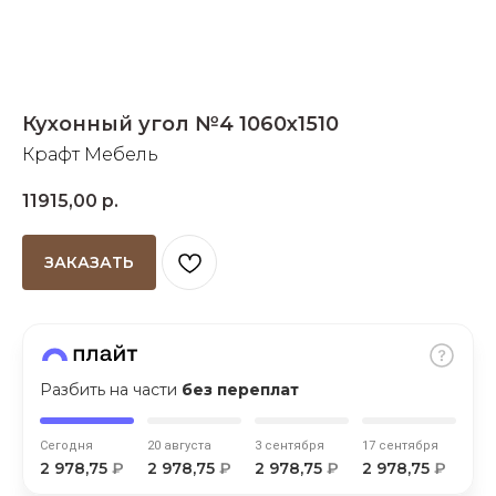
Добавляйте товары
в корзину
Кухонный угол №4 1060х1510
Оплачивайте сегодня только
Крафт Мебель
25
% картой любого банка
11915,00
р.
Получайте товар
выбранный способом
ЗАКАЗАТЬ
Оставшиеся
75
% будут
списываться
с вашей карты
по
25
%
каждые 2 недели
Разбить на части
без переплат
Сегодня
20 августа
3 сентября
17 сентября
2 978,75
₽
2 978,75
₽
2 978,75
₽
2 978,75
₽
Подробнее