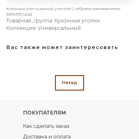
об оплате Плайтом
Кухонный угол кухонный угол стол 2 табурета кожзаменитель
1060х1510 ШхД
Товарная_группа: Кухонные уголки
Коллекция: Универсальный
Остались вопросы?
25
8 800 302-02-51
Вас также может заинтересовать
plait.ru
раз в 2
недели
Назад
ПОКУПАТЕЛЯМ
Как сделать заказ
Доставка и оплата