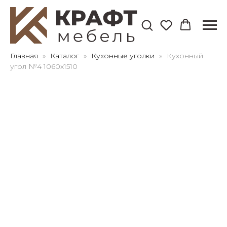
Для клиентов всех банков
Главная
Каталог
Кухонные уголки
Кухонный
угол №4 1060х1510
Разбейте
оплату
на части
без переплат
График платежей
Сегодня
25
%