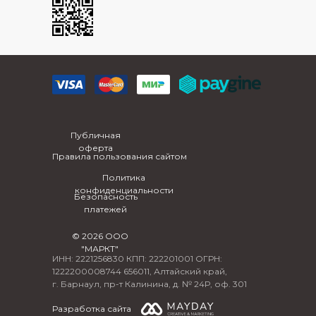
Публичная
оферта
Правила пользования сайтом
Политика
конфиденциальности
Безопасность
платежей
© 2026 ООО
"МАРКТ"
ИНН: 2221256830 КПП: 222201001 ОГРН:
1222200008744 656011, Алтайский край,
г. Барнаул, пр-т Калинина, д. № 24Р, оф. 301
Разработка сайта