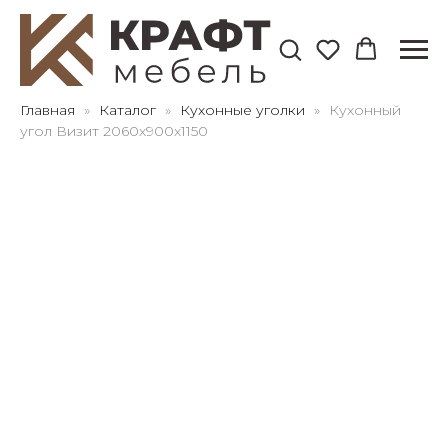
Для клиентов всех банков
Главная
Каталог
Кухонные уголки
Кухонный
угол Визит 2060х900х1150
Разбейте
оплату
на части
без переплат
График платежей
Сегодня
25
%