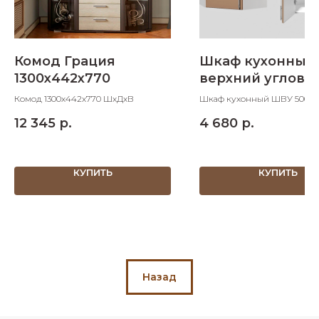
Комод Грация
Шкаф кухонный
1300х442х770
верхний углово
мм
Комод 1300х442х770 ШхДхВ
Шкаф кухонный ШВУ 500 в
угловой 500х500х705 ШхДх
12 345
р.
4 680
р.
КУПИТЬ
КУПИТЬ
Назад