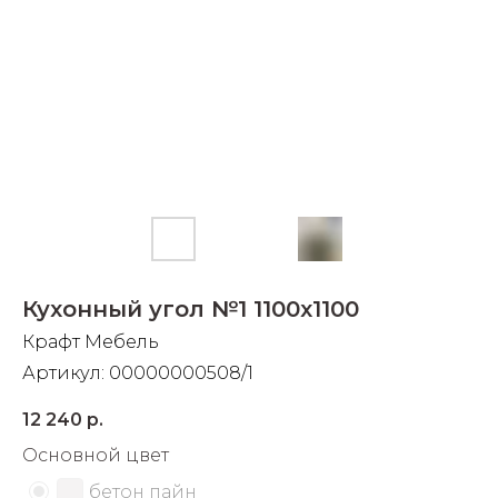
Добавляйте товары
в корзину
Оплачивайте сегодня только
25
% картой любого банка
Получайте товар
выбранный способом
Кухонный угол №1 1100х1100
Оставшиеся
75
% будут
Крафт Мебель
списываться
с вашей карты
Артикул:
00000000508/1
по
25
%
каждые 2 недели
12 240
р.
Основной цвет
бетон пайн
Подробнее