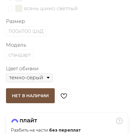
об оплате Плайтом
ясень шимо светлый
Размер
1100х1100 ШхД
Остались вопросы?
25
8 800 302-02-51
Модель
plait.ru
раз в 2
стандарт
недели
Цвет обивки
НЕТ В НАЛИЧИИ
Разбить на части
без переплат