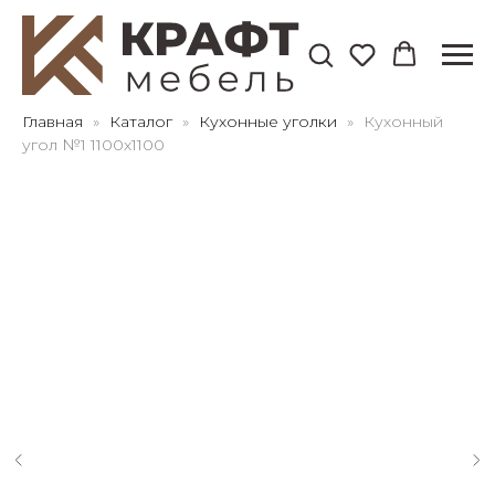
Для клиентов всех банков
Главная
Каталог
Кухонные уголки
Кухонный
угол №1 1100х1100
Разбейте
оплату
на части
без переплат
График платежей
Сегодня
25
%