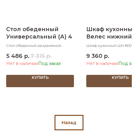
Стол обеденный
Шкаф кухонный
Универсальный (А) 4
Велес нижний 8
мм
Стол обеденный раздвижной
Шкаф кухонный ШН 800 н
1100х700х750 ШхДхВ в разложенном
800х600х830 ШхДхВ
5 486
р.
7 315
р.
9 360
р.
виде 1400х700 ШхД
Нет в наличии
Нет в наличии
КУПИТЬ
КУПИТЬ
Назад