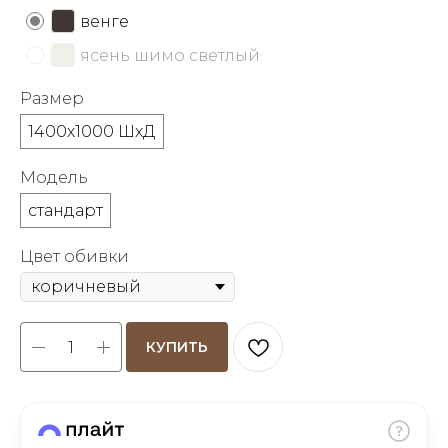
об оплате Плайтом
венге
ясень шимо светлый
Размер
Остались вопросы?
25
1400х1000 ШхД
8 800 302-02-51
plait.ru
раз в 2
Модель
недели
стандарт
Цвет обивки
КУПИТЬ