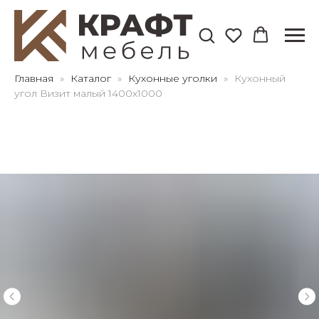
Для клиентов всех банков
Главная
Каталог
Кухонные уголки
Кухонный
угол Визит малый 1400х1000
Разбейте
оплату
на части
без переплат
График платежей
Сегодня
25
%