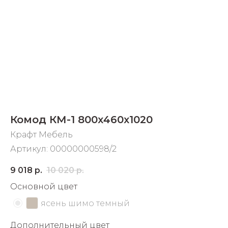
Добавляйте товары
в корзину
Оплачивайте сегодня только
25
% картой любого банка
Получайте товар
Комод КМ-1 800х460х1020
выбранный способом
Крафт Мебель
Артикул:
00000000598/2
Оставшиеся
75
% будут
списываться
с вашей карты
9 018
р.
10 020
р.
по
25
%
каждые 2 недели
Основной цвет
ясень шимо темный
Подробнее
Дополнительный цвет