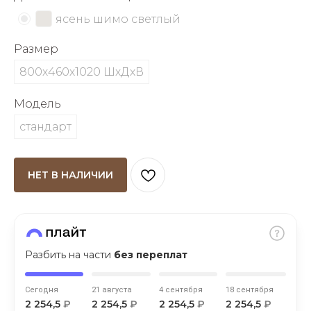
об оплате Плайтом
ясень шимо светлый
Размер
800х460х1020 ШхДхВ
Остались вопросы?
25
8 800 302-02-51
Модель
plait.ru
раз в 2
стандарт
недели
НЕТ В НАЛИЧИИ
Разбить на части
без переплат
Сегодня
21 августа
4 сентября
18 сентября
2 254,5
₽
2 254,5
₽
2 254,5
₽
2 254,5
₽