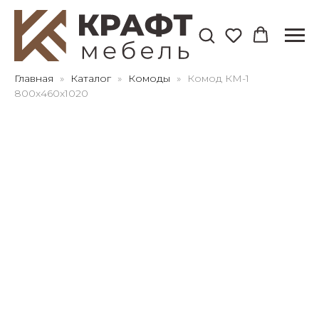
Для клиентов всех банков
Главная
Каталог
Комоды
Комод КМ-1
800х460х1020
Разбейте
оплату
на части
без переплат
График платежей
Сегодня
25
%