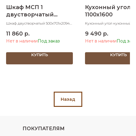
Шкаф МСП 1
Кухонный угол 
двустворчатый
1100х1600
500х701х2094
Шкаф двустворчатый 500х701х2094
Кухонный угол кухонный уг
ШхДхВ
табурета кожзаменитель 110
11 860
р.
9 490
р.
ШхД
Нет в наличии
Нет в наличии
КУПИТЬ
КУПИТЬ
Назад
ПОКУПАТЕЛЯМ