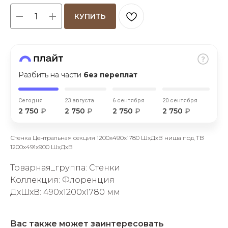
КУПИТЬ
Разбить на части
без переплат
раз в 2 недели
Сегодня
23 августа
6 сентября
20 сентября
2 750
₽
2 750
₽
2 750
₽
2 750
₽
Стенка Центральная секция 1200х490х1780 ШхДхВ ниша под ТВ
1200х491х900 ШхДхВ
Товарная_группа: Стенки
Коллекция: Флоренция
ДxШxВ: 490x1200x1780 мм
Вас также может заинтересовать