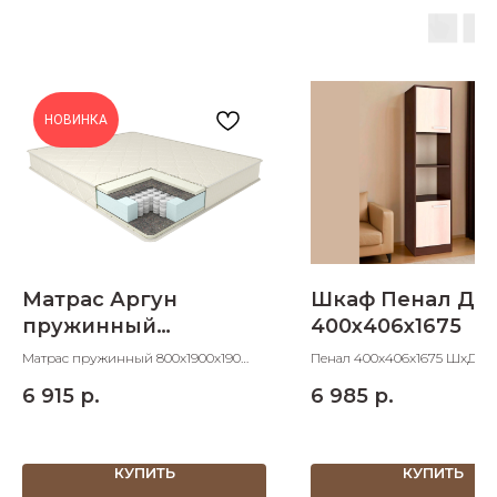
НОВИНКА
Матрас Аргун
Шкаф Пенал Де
пружинный
400х406х1675
800х1900х190
Матрас пружинный 800х1900х190
Пенал 400х406х1675 ШхДхВ
ШхДхВ спальное место 800х1900
6 915
р.
6 985
р.
КУПИТЬ
КУПИТЬ