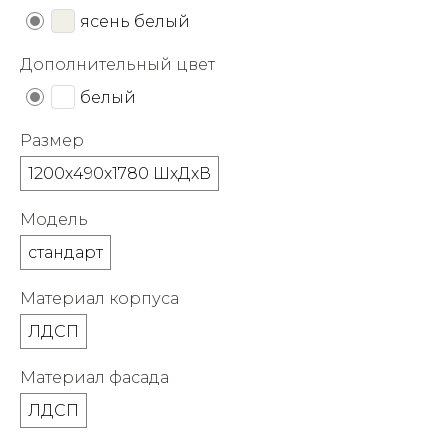
об оплате Плайтом
ясень белый
Дополнительный цвет
белый
Остались вопросы?
25
Размер
8 800 302-02-51
plait.ru
1200х490х1780 ШхДхВ
раз в 2
недели
Модель
стандарт
Материал корпуса
ЛДСП
Материал фасада
ЛДСП