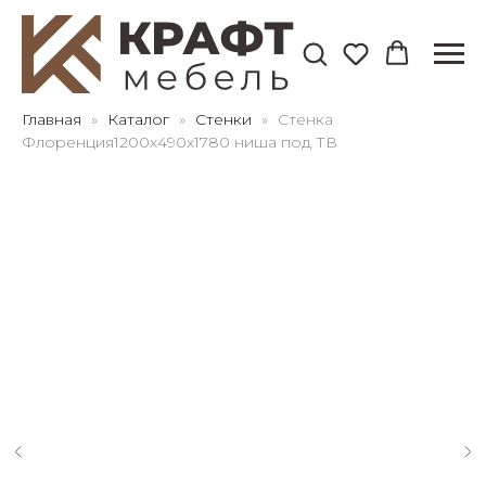
Для клиентов всех банков
Главная
Каталог
Стенки
Стенка
Флоренция1200х490х1780 ниша под ТВ
Разбейте
оплату
на части
без переплат
График платежей
Сегодня
25
%