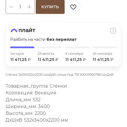
КУПИТЬ
Разбить на части
без переплат
раз в 2 недели
Сегодня
23 августа
6 сентября
20 сентября
11 411,25
₽
11 411,25
₽
11 411,25
₽
11 411,25
₽
Стенка 3400х532х2200 ШхДхВ ниша под ТВ 500х1100х758 ШхДхВ
Товарная_группа: Стенки
Коллекция: Венеция
Длина_мм: 532
Ширина_мм: 3400
Высота_мм: 2200
ДxШxВ: 532x3400x2200 мм