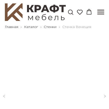
Для клиентов всех банков
Главная
Каталог
Стенки
Стенка Венеция
Разбейте
оплату
на части
без переплат
График платежей
Сегодня
25
%