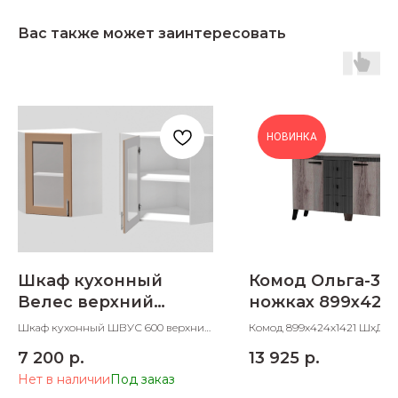
Вас также может заинтересовать
НОВИНКА
Шкаф кухонный
Комод Ольга-3 н
Велес верхний
ножках 899х424х
угловой со стеклом
Шкаф кухонный ШВУС 600 верхний
Комод 899х424х1421 ШхДхВ
600 мм
угловой со стеклом 600х600х705
7 200
р.
13 925
р.
ШхДхВ
Нет в наличии