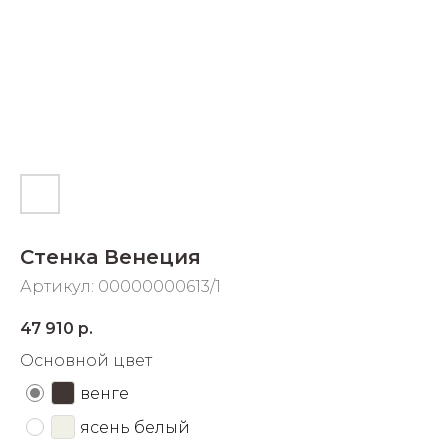
Добавляйте товары
в корзину
Оплачивайте сегодня только
25
% картой любого банка
Получайте товар
выбранный способом
Стенка Венеция
Артикул:
00000000613/1
Оставшиеся
75
% будут
списываться
с вашей карты
47 910
р.
по
25
%
каждые 2 недели
Основной цвет
венге
ясень белый
Подробнее