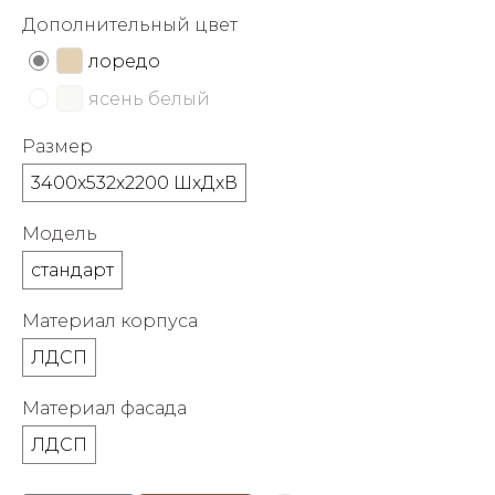
об оплате Плайтом
Дополнительный цвет
лоредо
ясень белый
Остались вопросы?
25
Размер
8 800 302-02-51
3400х532х2200 ШхДхВ
plait.ru
раз в 2
недели
Модель
стандарт
Материал корпуса
ЛДСП
Материал фасада
ЛДСП