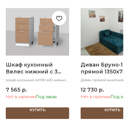
Шкаф кухонный
Диван Бруно-1
Велес нижний с 3
прямой 1350х72
ящиками 400 мм
Шкаф кухонный ШН3Я 400 нижний
Диван прямой выкатной
с 3 ящиками 400х600х830 ШхДхВ
1350х720х730 ШхДхВ спальн
7 565
р.
12 730
р.
700х1900 ШхД
Нет в наличии
Нет в наличии
КУПИТЬ
КУПИТЬ