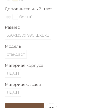
об оплате Плайтом
Дополнительный цвет
белый
Размер
Остались вопросы?
25
8 800 302-02-51
330х1350х1990 ШхДхВ
plait.ru
раз в 2
Модель
недели
стандарт
Материал корпуса
ЛДСП
Материал фасада
ЛДСП