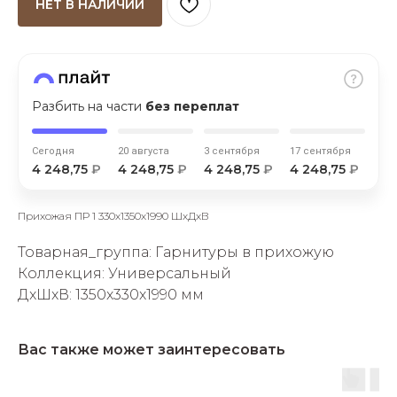
НЕТ В НАЛИЧИИ
Разбить на части
без переплат
раз в 2 недели
Сегодня
20 августа
3 сентября
17 сентября
4 248,75
₽
4 248,75
₽
4 248,75
₽
4 248,75
₽
Прихожая ПР 1 330х1350х1990 ШхДхВ
Товарная_группа: Гарнитуры в прихожую
Коллекция: Универсальный
ДxШxВ: 1350x330x1990 мм
Вас также может заинтересовать