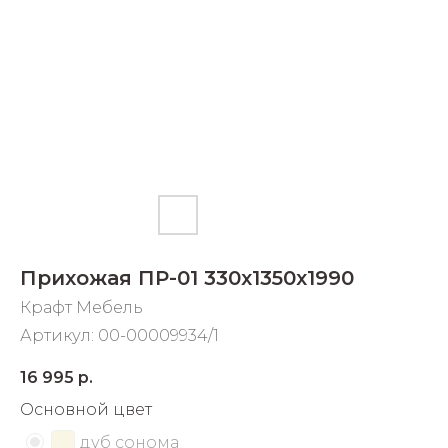
Добавляйте товары
в корзину
Оплачивайте сегодня только
25
% картой любого банка
Получайте товар
выбранный способом
Прихожая ПР-01 330х1350х1990
Оставшиеся
75
% будут
Крафт Мебель
списываться
с вашей карты
Артикул:
00-00009934/1
по
25
%
каждые 2 недели
16 995
р.
Основной цвет
дуб сонома
Подробнее