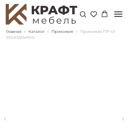
Для клиентов всех банков
Главная
Каталог
Прихожие
Прихожая ПР-01
330х1350х1990
Разбейте
оплату
на части
без переплат
График платежей
Сегодня
25
%