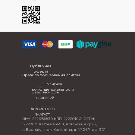
Публичная
оферта
Правила пользования сайтом
Политика
конфиденциальности
Безопасность
платежей
© 2026 ООО
"МАРКТ"
ИНН: 2221256830 КПП: 222201001 ОГРН:
1222200008744 656011, Алтайский край,
г. Барнаул, пр-т Калинина, д. № 24Р, оф. 301