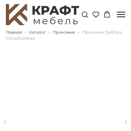
Для клиентов всех банков
Главная
Каталог
Прихожие
Прихожая Дебора
900х292х1840
Разбейте
оплату
на части
без переплат
График платежей
Сегодня
25
%