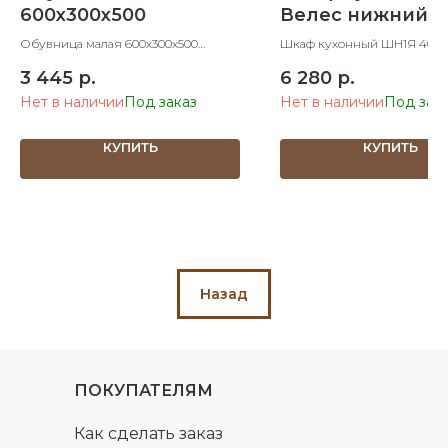
600х300х500
Велес нижний с 
ящиком 400 мм
Обувница малая 600х300х500
Шкаф кухонный ШН1Я 400
ШхДхВ
с 1 ящиком 400х600х830 Ш
3 445
р.
6 280
р.
Нет в наличии
Нет в наличии
КУПИТЬ
КУПИТЬ
Назад
ПОКУПАТЕЛЯМ
Как сделать заказ