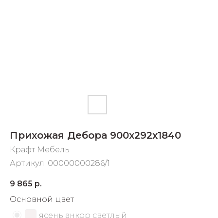
Добавляйте товары
в корзину
Оплачивайте сегодня только
25
% картой любого банка
Получайте товар
выбранный способом
Прихожая Дебора 900х292х1840
Оставшиеся
75
% будут
Крафт Мебель
списываться
с вашей карты
Артикул:
00000000286/1
по
25
%
каждые 2 недели
9 865
р.
Основной цвет
ясень анкор светлый
Подробнее