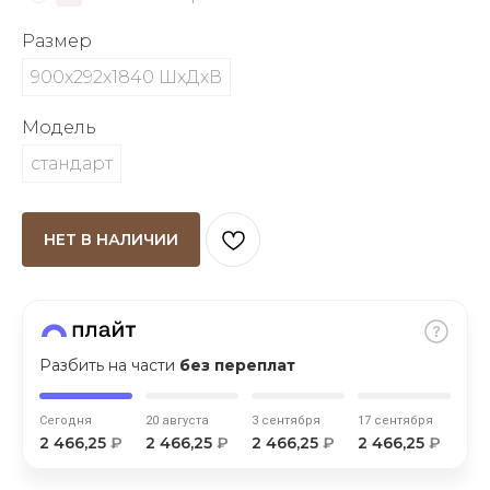
об оплате Плайтом
Размер
900х292х1840 ШхДхВ
Модель
Остались вопросы?
25
8 800 302-02-51
стандарт
plait.ru
раз в 2
недели
НЕТ В НАЛИЧИИ
Разбить на части
без переплат
Сегодня
20 августа
3 сентября
17 сентября
2 466,25
₽
2 466,25
₽
2 466,25
₽
2 466,25
₽