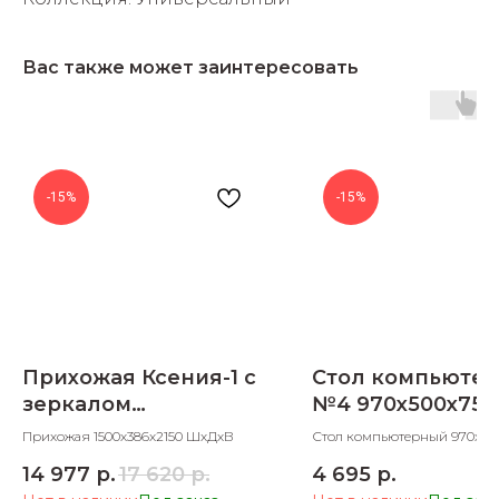
Вас также может заинтересовать
раз в 2 недели
-15%
-15%
Прихожая Ксения-1 с
Стол компьюте
зеркалом
№4 970х500х750
1500х386х2150
Прихожая 1500х386х2150 ШхДхВ
Стол компьютерный 970х50
ШхДхВ
14 977
р.
17 620
р.
4 695
р.