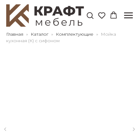
Для клиентов всех банков
Главная
Каталог
Комплектующие
Мойка
кухонная (К) с сифоном
Разбейте
оплату
на части
без переплат
График платежей
Сегодня
25
%