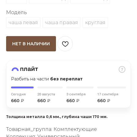
об оплате Плайтом
Модель
чаша левая
чаша правая
круглая
Остались вопросы?
25
НЕТ В НАЛИЧИИ
8 800 302-02-51
plait.ru
раз в 2
недели
Разбить на части
без переплат
Сегодня
20 августа
3 сентября
17 сентября
660
₽
660
₽
660
₽
660
₽
Толщина металла 0,6 мм., глубина чаши 170 мм.
Товарная_группа: Комплектующие
Коллекция: Универсальный