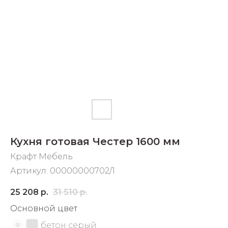
Добавляйте товары
в корзину
Оплачивайте сегодня только
25
% картой любого банка
Получайте товар
выбранный способом
Кухня готовая Честер 1600 мм
Оставшиеся
75
% будут
Крафт Мебель
списываться
с вашей карты
Артикул:
00000000702/1
по
25
%
каждые 2 недели
25 208
р.
31 510
р.
Основной цвет
бетон серый
Подробнее