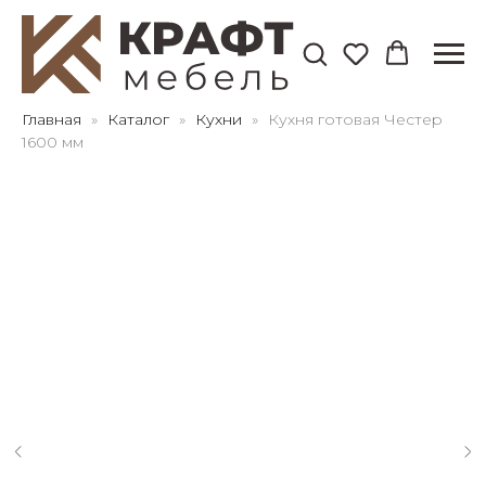
Для клиентов всех банков
Главная
Каталог
Кухни
Кухня готовая Честер
1600 мм
Разбейте
оплату
на части
без переплат
График платежей
Сегодня
25
%