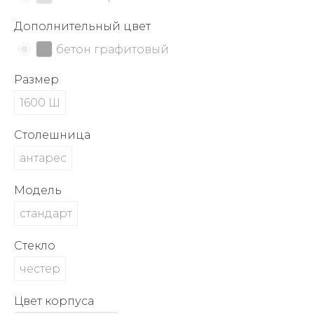
об оплате Плайтом
Дополнительный цвет
бетон графитовый
Размер
Остались вопросы?
25
8 800 302-02-51
1600 Ш
plait.ru
раз в 2
Столешница
недели
антарес
Модель
стандарт
Стекло
честер
Цвет корпуса