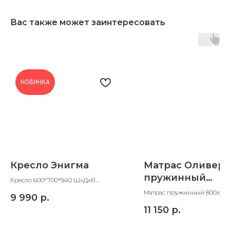
Вас также может заинтересовать
НОВИНКА
Кресло Энигма
Матрас Оливер
пружинный
Кресло 600*700*940 ШхДхВ
800х2000х200
посадочное место 500*500 ШхД
Матрас пружинный 800х200
9 990
р.
ШхДхВ
11 150
р.