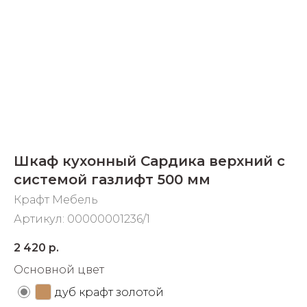
Добавляйте товары
в корзину
Оплачивайте сегодня только
25
% картой любого банка
Получайте товар
Шкаф кухонный Сардика верхний с
выбранный способом
системой газлифт 500 мм
Крафт Мебель
Оставшиеся
75
% будут
Артикул:
00000001236/1
списываться
с вашей карты
по
25
%
каждые 2 недели
2 420
р.
Основной цвет
дуб крафт золотой
Подробнее