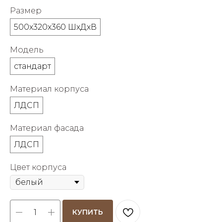
об оплате Плайтом
Размер
500х320х360 ШхДхВ
Модель
Остались вопросы?
25
стандарт
8 800 302-02-51
plait.ru
раз в 2
Материал корпуса
недели
ЛДСП
Материал фасада
ЛДСП
Цвет корпуса
КУПИТЬ