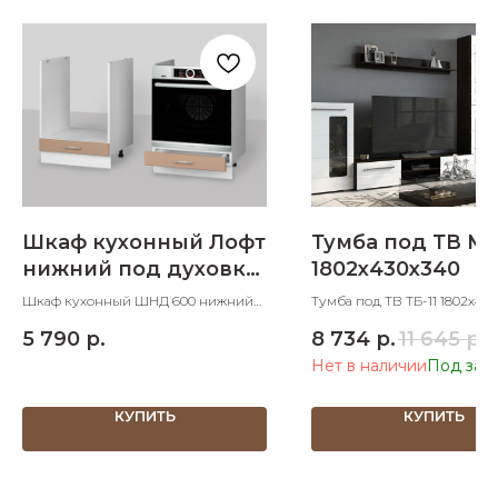
Шкаф кухонный Лофт
Тумба под ТВ М
нижний под духовку
1802х430х340
600 мм
Шкаф кухонный ШНД 600 нижний
Тумба под ТВ ТБ-11 1802х43
под духовку 600х600х830 ШхДхВ
ШхДхВ
5 790
р.
8 734
р.
11 645
р.
Нет в наличии
КУПИТЬ
КУПИТЬ