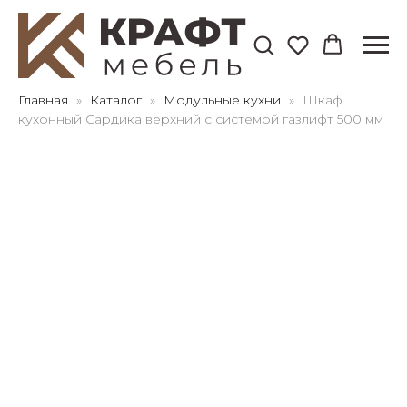
Для клиентов всех банков
Главная
Каталог
Модульные кухни
Шкаф
кухонный Сардика верхний с системой газлифт 500 мм
Разбейте
оплату
на части
без переплат
График платежей
Сегодня
25
%