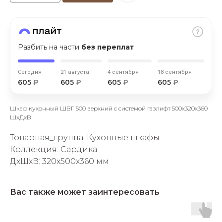
Разбить на части
без переплат
Сегодня
21 августа
4 сентября
18 сентября
раз в 2 недели
605
₽
605
₽
605
₽
605
₽
Шкаф кухонный ШВГ 500 верхний с системой газлифт 500х320х360
ШхДхВ
Товарная_группа: Кухонные шкафы
Коллекция: Сардика
ДxШxВ: 320x500x360 мм
Вас также может заинтересовать