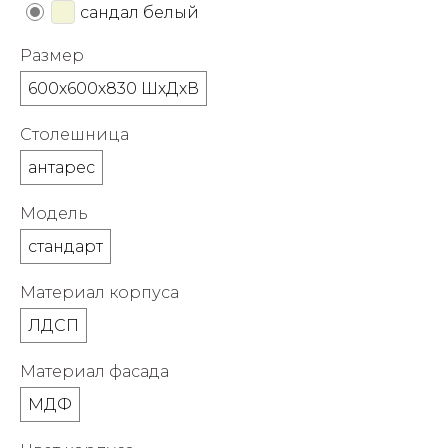
сандал белый
об оплате Плайтом
Размер
600х600х830 ШхДхВ
Остались вопросы?
25
Столешница
8 800 302-02-51
антарес
plait.ru
раз в 2
недели
Модель
стандарт
Материал корпуса
ЛДСП
Материал фасада
МДФ