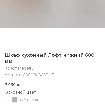
Добавляйте товары
в корзину
Оплачивайте сегодня только
25
% картой любого банка
Получайте товар
Шкаф кухонный Лофт нижний 600
выбранный способом
мм
Крафт Мебель
Оставшиеся
75
% будут
Артикул:
00000000824/3
списываться
с вашей карты
по
25
%
каждые 2 недели
7 430
р.
Основной цвет
дуб пасадена
Подробнее