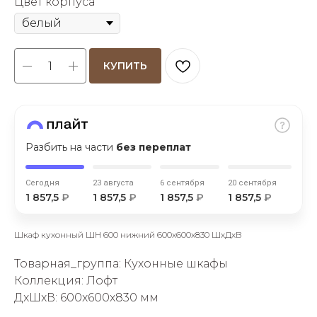
Цвет корпуса
КУПИТЬ
раз в 2 недели
Разбить на части
без переплат
Сегодня
23 августа
6 сентября
20 сентября
1 857,5
₽
1 857,5
₽
1 857,5
₽
1 857,5
₽
Шкаф кухонный ШН 600 нижний 600х600х830 ШхДхВ
Товарная_группа: Кухонные шкафы
Коллекция: Лофт
ДxШxВ: 600x600x830 мм