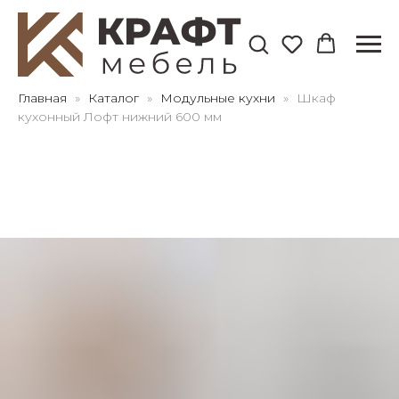
Для клиентов всех банков
Главная
Каталог
Модульные кухни
Шкаф
кухонный Лофт нижний 600 мм
Разбейте
оплату
на части
без переплат
График платежей
Сегодня
25
%