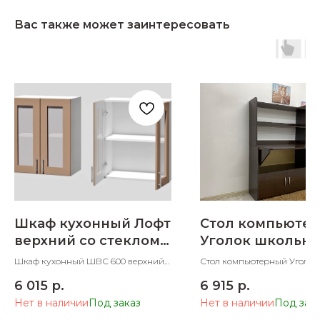
Вас также может заинтересовать
Шкаф кухонный Лофт
Стол компьюте
верхний со стеклом
Уголок школьни
600 мм
№1
Шкаф кухонный ШВС 600 верхний
Стол компьютерный Уголок
со стеклом 600х300х705 ШхДхВ
школьника №1 800х355х140
6 015
р.
6 915
р.
Нет в наличии
Нет в наличии