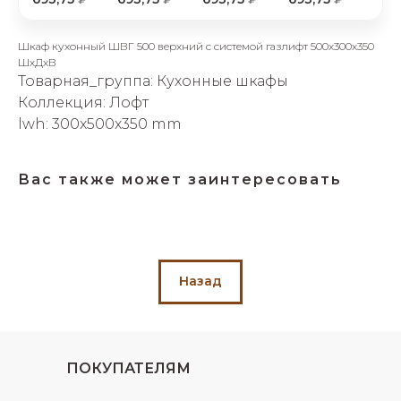
об оплате Плайтом
Шкаф кухонный ШВГ 500 верхний с системой газлифт 500х300х350
ШхДхВ
Товарная_группа: Кухонные шкафы
Коллекция: Лофт
Остались вопросы?
25
lwh: 300x500x350 mm
8 800 302-02-51
plait.ru
раз в 2
недели
Вас также может заинтересовать
Назад
ПОКУПАТЕЛЯМ