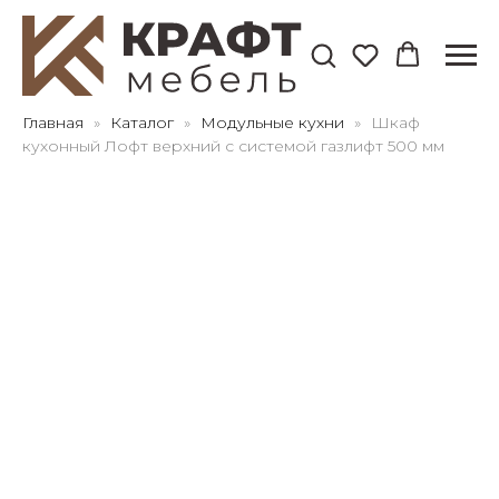
Для клиентов всех банков
Главная
Каталог
Модульные кухни
Шкаф
кухонный Лофт верхний с системой газлифт 500 мм
Разбейте
оплату
на части
без переплат
График платежей
Сегодня
25
%