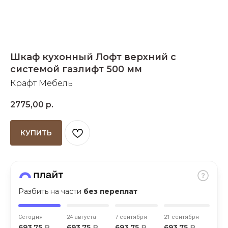
Добавляйте товары
в корзину
Шкаф кухонный Лофт верхний с
Оплачивайте сегодня только
системой газлифт 500 мм
25
% картой любого банка
Крафт Мебель
2775,00
р.
Получайте товар
выбранный способом
КУПИТЬ
Оставшиеся
75
% будут
списываться
с вашей карты
по
25
%
каждые 2 недели
Разбить на части
без переплат
Сегодня
24 августа
7 сентября
21 сентября
Подробнее
693,75
₽
693,75
₽
693,75
₽
693,75
₽