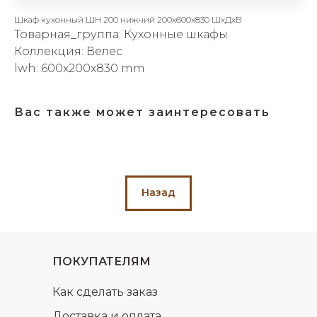
об оплате Плайтом
Шкаф кухонный ШН 200 нижний 200х600х830 ШхДхВ
Товарная_группа: Кухонные шкафы
Коллекция: Велес
lwh: 600x200x830 mm
Остались вопросы?
25
8 800 302-02-51
Вас также может заинтересовать
plait.ru
раз в 2
недели
Назад
ПОКУПАТЕЛЯМ
Как сделать заказ
Доставка и оплата