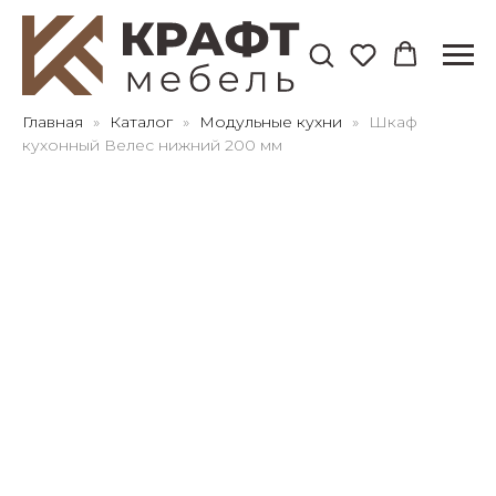
Для клиентов всех банков
Главная
Каталог
Модульные кухни
Шкаф
кухонный Велес нижний 200 мм
Разбейте
оплату
на части
без переплат
График платежей
Сегодня
25
%