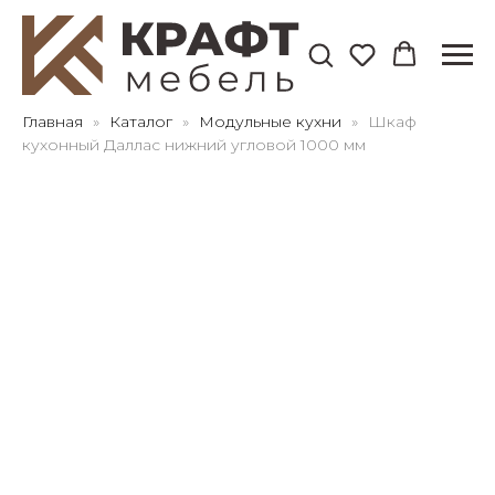
Для клиентов всех банков
Главная
Каталог
Модульные кухни
Шкаф
кухонный Даллас нижний угловой 1000 мм
Разбейте
оплату
на части
без переплат
График платежей
Сегодня
25
%