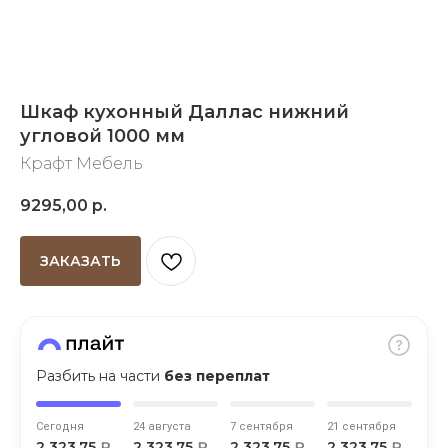
Добавляйте товары
в корзину
Шкаф кухонный Даллас нижний
Оплачивайте сегодня только
угловой 1000 мм
25
% картой любого банка
Крафт Мебель
9295,00
р.
Получайте товар
выбранный способом
ЗАКАЗАТЬ
Оставшиеся
75
% будут
списываться
с вашей карты
по
25
%
каждые 2 недели
Разбить на части
без переплат
Сегодня
24 августа
7 сентября
21 сентября
Подробнее
2 323,75
₽
2 323,75
₽
2 323,75
₽
2 323,75
₽