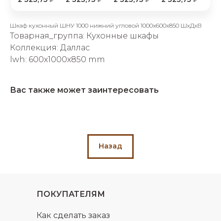
об оплате Плайтом
Шкаф кухонный ШНУ 1000 нижний угловой 1000х600х850 ШхДхВ
Товарная_группа: Кухонные шкафы
Коллекция: Даллас
lwh: 600x1000x850 mm
Остались вопросы?
25
8 800 302-02-51
plait.ru
раз в 2
Вас также может заинтересовать
недели
Назад
ПОКУПАТЕЛЯМ
Как сделать заказ