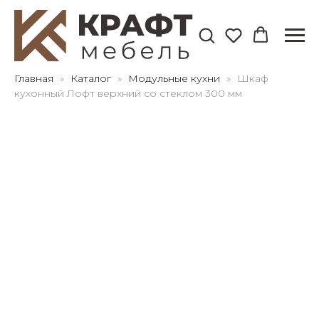
Для клиентов всех банков
Главная
Каталог
Модульные кухни
Шкаф
кухонный Лофт верхний со стеклом 300 мм
Разбейте
оплату
на части
без переплат
График платежей
Сегодня
25
%