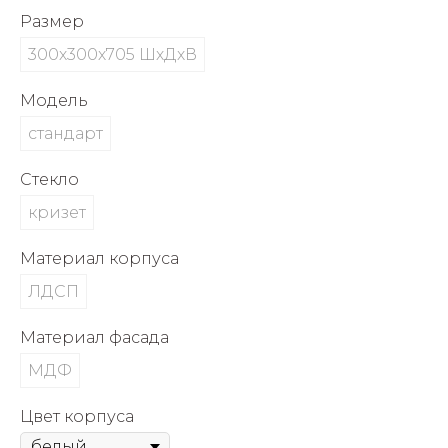
об оплате Плайтом
Размер
300х300х705 ШхДхВ
Модель
Остались вопросы?
25
стандарт
8 800 302-02-51
plait.ru
раз в 2
Стекло
недели
кризет
Материал корпуса
ЛДСП
Материал фасада
МДФ
Цвет корпуса