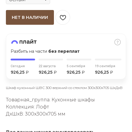
НЕТ В НАЛИЧИИ
раз в 2 недели
Разбить на части
без переплат
Сегодня
22 августа
5 сентября
19 сентября
926,25
₽
926,25
₽
926,25
₽
926,25
₽
Шкаф кухонный ШВС 300 верхний со стеклом 300х300х705 ШхДхВ
Товарная_группа: Кухонные шкафы
Коллекция: Лофт
ДxШxВ: 300x300x705 мм