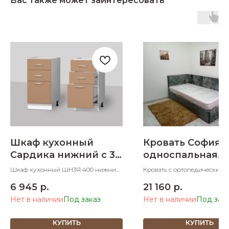
Вас также может заинтересовать
Шкаф кухонный
Кровать София
Сардика нижний с 3
односпальная
ящиками 400 мм
900х2000
Шкаф кухонный ШН3Я 400 нижний
Кровать с ортопедическим
с 3 ящиками 400х600х850 ШхДхВ
основанием односпальная 
6 945
р.
21 160
р.
ШхД спальное место 900х2
Нет в наличии
Нет в наличии
КУПИТЬ
КУПИТЬ