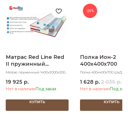
-20%
Матрас Red Line Red
Полка Ион-2
II пружинный
400х400х700
1400х2000х200
Матрас пружинный 1400х2000х200
Полка 400х400х700 ШхДхВ
ШхДхВ
19 925
р.
1 628
р.
2 035
р.
Нет в наличии
Нет в наличии
КУПИТЬ
КУПИТЬ