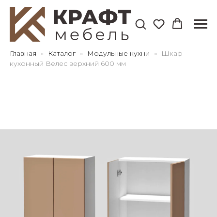
Для клиентов всех банков
Главная
Каталог
Модульные кухни
Шкаф
кухонный Велес верхний 600 мм
Разбейте
оплату
на части
без переплат
График платежей
Сегодня
25
%