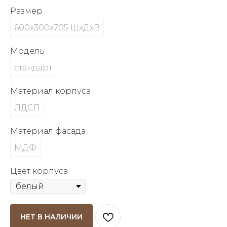
об оплате Плайтом
Размер
600х300х705 ШхДхВ
Модель
Остались вопросы?
25
стандарт
8 800 302-02-51
plait.ru
раз в 2
Материал корпуса
недели
ЛДСП
Материал фасада
МДФ
Цвет корпуса
НЕТ В НАЛИЧИИ