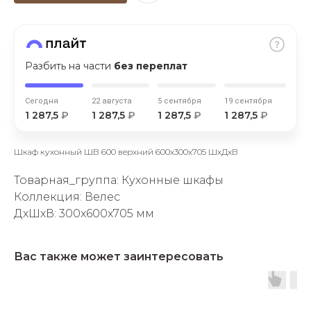
Разбить на части
без переплат
Сегодня
22 августа
5 сентября
19 сентября
раз в 2 недели
1 287,5
₽
1 287,5
₽
1 287,5
₽
1 287,5
₽
Шкаф кухонный ШВ 600 верхний 600х300х705 ШхДхВ
Товарная_группа: Кухонные шкафы
Коллекция: Велес
ДxШxВ: 300x600x705 мм
Вас также может заинтересовать