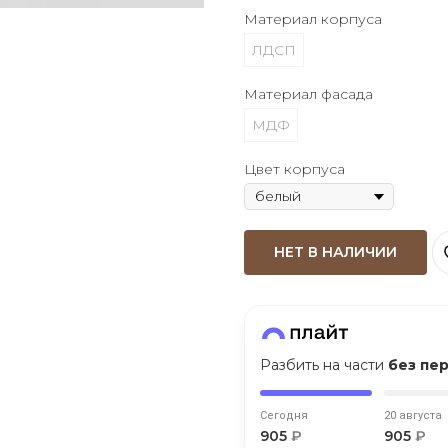
Материал корпуса
Оставшиеся
75
% будут
списываться
ЛДСП
с вашей карты
по
25
%
каждые 2 недели
Материал фасада
МДФ
Цвет корпуса
Подробнее
об оплате Плайтом
НЕТ В НАЛИЧИИ
25
раз в 2
Остались вопросы?
недели
8 800 302-02-51
Разбить на части
без пе
plait.ru
Сегодня
20 августа
905
₽
905
₽