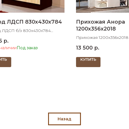
од ЛДСП 830х430х784
Прихожая Анора
1200х356х2018
 ЛДСП б/з 830х430х784
В
Прихожая 1200х356х201
5
р.
13 500
р.
 наличии
ИТЬ
КУПИТЬ
Назад