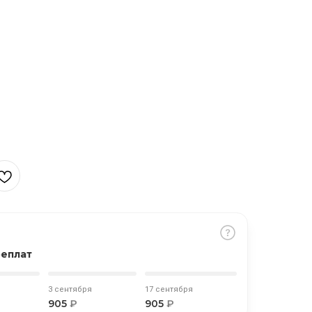
реплат
3 сентября
17 сентября
905
₽
905
₽