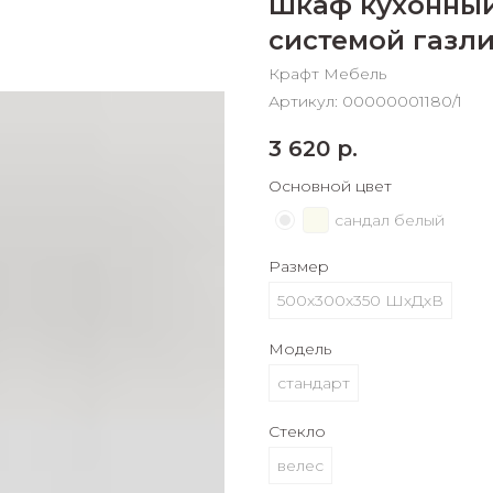
Шкаф кухонный
График платежей
системой газли
Крафт Мебель
Артикул:
00000001180/1
Сегодня
25
%
3 620
р.
Основной цвет
сандал белый
Добавляйте товары
в корзину
Размер
500х300х350 ШхДхВ
Оплачивайте сегодня только
Модель
25
% картой любого банка
стандарт
Стекло
Получайте товар
выбранный способом
велес