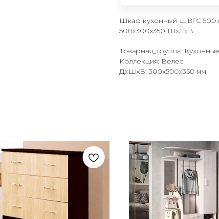
Шкаф кухонный ШВГС 500 в
500х300х350 ШхДхВ
Товарная_группа: Кухонны
Коллекция: Велес
ДxШxВ: 300x500x350 мм
раз в 2 недели