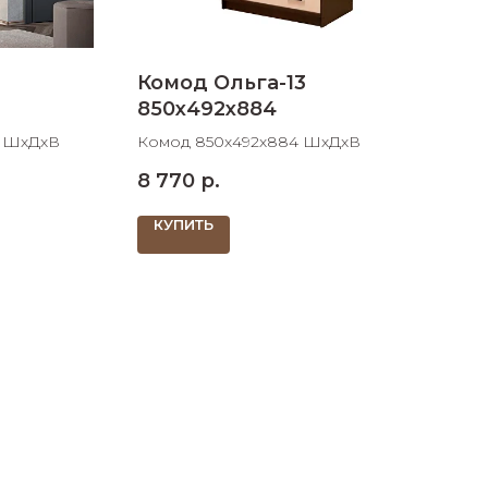
Комод Ольга-13
850х492х884
8 ШхДхВ
Комод 850х492х884 ШхДхВ
8 770
р.
КУПИТЬ