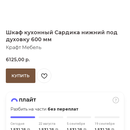
Добавляйте товары
в корзину
Шкаф кухонный Сардика нижний под
Оплачивайте сегодня только
духовку 600 мм
25
% картой любого банка
Крафт Мебель
6125,00
р.
Получайте товар
выбранный способом
КУПИТЬ
Оставшиеся
75
% будут
списываться
с вашей карты
по
25
%
каждые 2 недели
Разбить на части
без переплат
Сегодня
22 августа
5 сентября
19 сентября
Подробнее
1 531,25
₽
1 531,25
₽
1 531,25
₽
1 531,25
₽