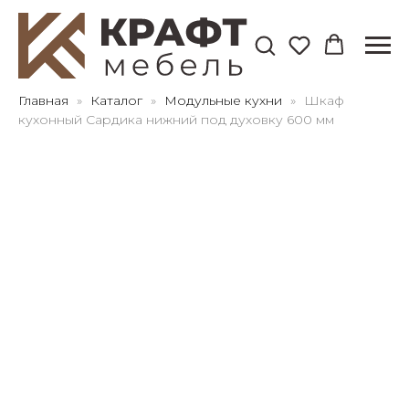
Для клиентов всех банков
Главная
Каталог
Модульные кухни
Шкаф
кухонный Сардика нижний под духовку 600 мм
Разбейте
оплату
на части
без переплат
График платежей
Сегодня
25
%