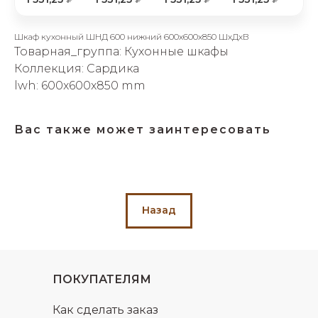
об оплате Плайтом
Шкаф кухонный ШНД 600 нижний 600х600х850 ШхДхВ
Товарная_группа: Кухонные шкафы
Коллекция: Сардика
lwh: 600x600x850 mm
Остались вопросы?
25
8 800 302-02-51
plait.ru
раз в 2
Вас также может заинтересовать
недели
Назад
ПОКУПАТЕЛЯМ
Как сделать заказ