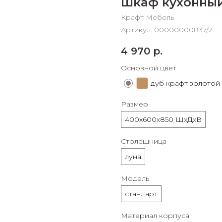
Шкаф кухонный
График платежей
Крафт Мебель
Артикул:
00000000837/2
Сегодня
4 970
р.
25
%
Основной цвет
дуб крафт золотой
Размер
Добавляйте товары
в корзину
400х600х850 ШхДхВ
Столешница
Оплачивайте сегодня только
луна
25
% картой любого банка
Модель
стандарт
Получайте товар
выбранный способом
Материал корпуса