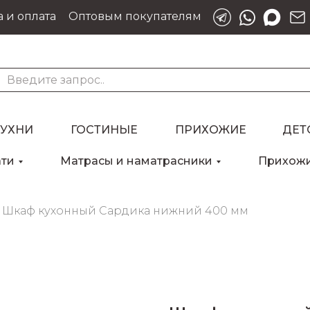
 и оплата
Оптовым покупателям
КУХНИ
ГОСТИНЫЕ
ПРИХОЖИЕ
ДЕТ
ати
Матрасы и наматрасники
Прихож
Для клиентов всех банков
Шкаф кухонный Сардика нижний 400 мм
Разбейте
оплату
на части
без переплат