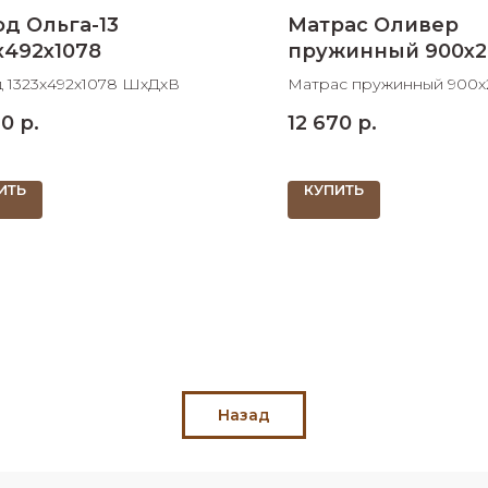
д Ольга-13
Матрас Оливер
х492х1078
пружинный 900х2
 1323х492х1078 ШхДхВ
Матрас пружинный 900
ШхДхВ
70
р.
12 670
р.
ИТЬ
КУПИТЬ
Назад