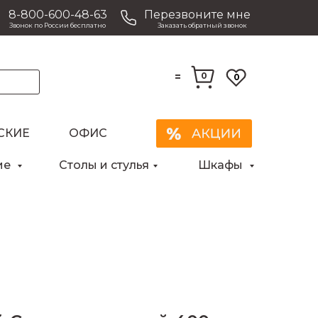
8-800-600-48-63
Перезвоните мне
Звонок по России бесплатно
Заказать обратный звонок
=
0
0
СКИЕ
ОФИС
Закрыть
ие
Столы и стулья
Шкафы