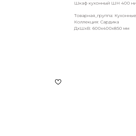
Шкаф кухонный ШН 400 н
Товарная_группа: Кухонны
Коллекция: Сардика
ДxШxВ: 600x400x850 мм
раз в 2 недели