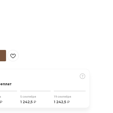
реплат
а
5 сентября
19 сентября
₽
1 242,5
₽
1 242,5
₽