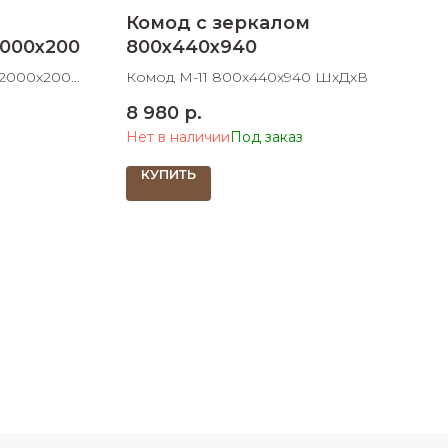
Комод с зеркалом
000х200
800х440х940
х2000х200
Комод М-11 800х440х940 ШхДхВ
8 980
р.
Нет в наличии
КУПИТЬ