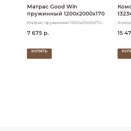
Матрас Good Win
Комо
пружинный 1200х2000х170
1323
Матрас пружинный 1200х2000х170
Комод
ШхДхВ
7 675
р.
15 4
КУПИТЬ
КУП