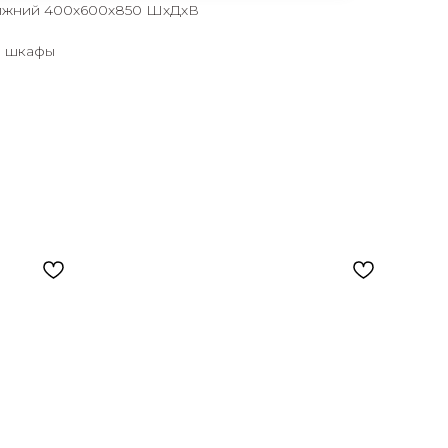
ижний 400х600х850 ШхДхВ
е шкафы