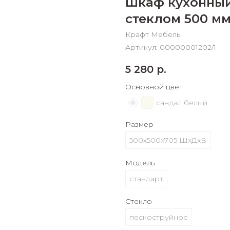
Шкаф кухонный
График платежей
стеклом 500 м
Крафт Мебель
Артикул:
00000001202/1
Сегодня
25
%
5 280
р.
Основной цвет
сандал белый
Добавляйте товары
в корзину
Размер
500х500х705 ШхДхВ
Оплачивайте сегодня только
Модель
25
% картой любого банка
стандарт
Стекло
Получайте товар
выбранный способом
пескоструйное