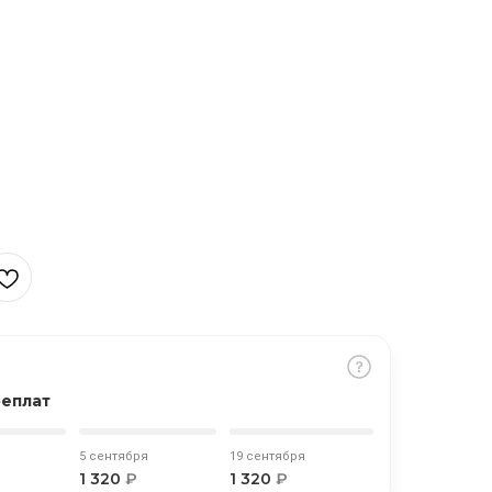
реплат
5 сентября
19 сентября
1 320
₽
1 320
₽