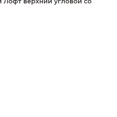
 Лофт верхний угловой со
м