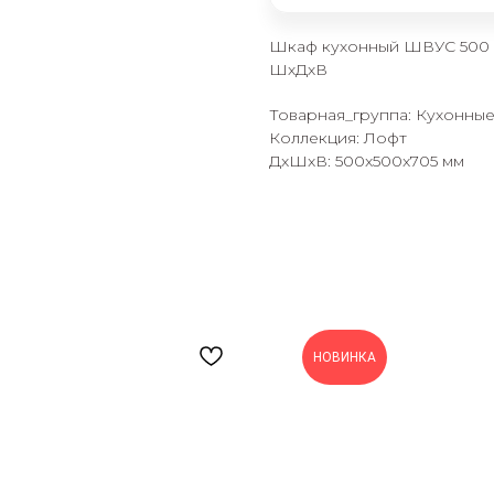
Шкаф кухонный ШВУС 500 в
ШхДхВ
Товарная_группа: Кухонны
Коллекция: Лофт
ДxШxВ: 500x500x705 мм
раз в 2 недели
НОВИНКА