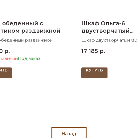
л обеденный с
Шкаф Ольга-6
стиком раздвижной
двустворчатый
800х550х2220
обеденный раздвижной
Шкаф двустворчатый 80
775х700 ШхДхВ в разложенном
ШхДхВ
0
р.
17 185
р.
1500х775 ШхД кромка 2мм,
 наличии
вый пояс из ЛДСП 16 мм
ИТЬ
КУПИТЬ
Назад