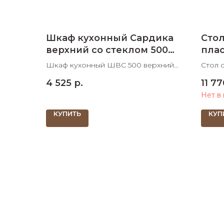
Шкаф кухонный Сардика
Сто
верхний со стеклом 500
пла
мм
Шкаф кухонный ШВС 500 верхний
Стол 
со стеклом 500х320х720 ШхДхВ
1100х
4 525
р.
11 77
виде 
Нет в
царго
КУПИТЬ
КУП