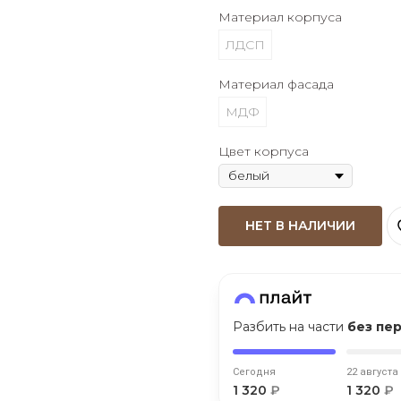
Материал корпуса
Оставшиеся
75
% будут
списываться
ЛДСП
с вашей карты
по
25
%
каждые 2 недели
Материал фасада
МДФ
Цвет корпуса
Подробнее
об оплате Плайтом
НЕТ В НАЛИЧИИ
25
раз в 2
Остались вопросы?
недели
8 800 302-02-51
Разбить на части
без пе
plait.ru
Сегодня
22 августа
1 320
₽
1 320
₽