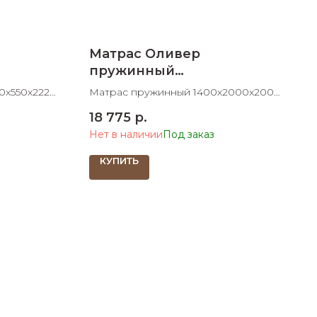
Матрас Оливер
пружинный
1400х2000х200
0х550х2220
Матрас пружинный 1400х2000х200
ШхДхВ
18 775
р.
Нет в наличии
КУПИТЬ