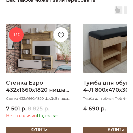
Вас также может заинтересовать
-15%
Стенка Евро
Тумба для обув
432х1660х1820 ниша
4-Л 800х470х300
под ТВ
Стенка 432х1660х1820 ШхДхВ ниша
Тумба для обуви Пуф 4-Л с
под ТВ
для сидения 800х470х300 
7 501
р.
8 825
р.
4 690
р.
посадочное место
Нет в наличии
КУПИТЬ
КУПИТЬ