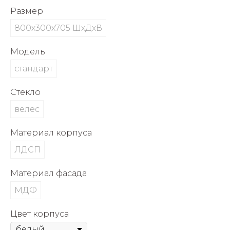
об оплате Плайтом
Размер
800х300х705 ШхДхВ
Модель
Остались вопросы?
25
стандарт
8 800 302-02-51
plait.ru
раз в 2
Стекло
недели
велес
Материал корпуса
ЛДСП
Материал фасада
МДФ
Цвет корпуса