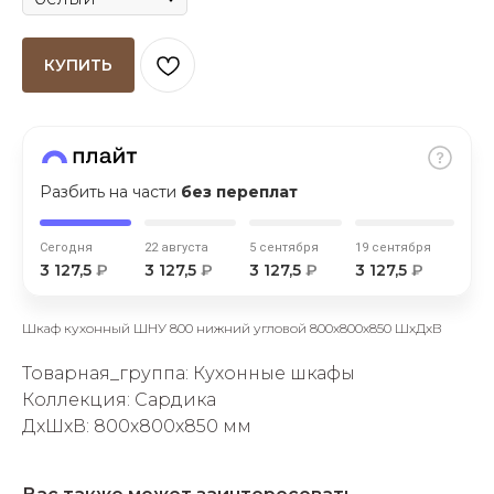
КУПИТЬ
раз в 2 недели
Разбить на части
без переплат
Сегодня
22 августа
5 сентября
19 сентября
3 127,5
₽
3 127,5
₽
3 127,5
₽
3 127,5
₽
Шкаф кухонный ШНУ 800 нижний угловой 800х800х850 ШхДхВ
Товарная_группа: Кухонные шкафы
Коллекция: Сардика
ДxШxВ: 800x800x850 мм