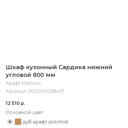
Добавляйте товары
в корзину
Оплачивайте сегодня только
25
% картой любого банка
Получайте товар
Шкаф кухонный Сардика нижний
выбранный способом
угловой 800 мм
Крафт Мебель
Оставшиеся
75
% будут
Артикул:
00000000841/1
списываться
с вашей карты
по
25
%
каждые 2 недели
12 510
р.
Основной цвет
дуб крафт золотой
Подробнее