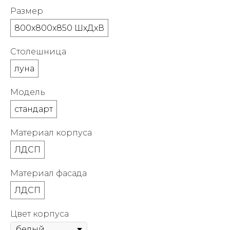
об оплате Плайтом
Размер
800х800х850 ШхДхВ
Столешница
Остались вопросы?
25
луна
8 800 302-02-51
plait.ru
раз в 2
Модель
недели
стандарт
Материал корпуса
ЛДСП
Материал фасада
ЛДСП
Цвет корпуса