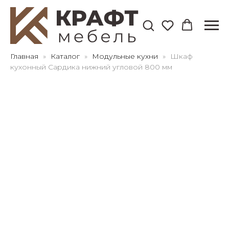
Для клиентов всех банков
Главная
Каталог
Модульные кухни
Шкаф
кухонный Сардика нижний угловой 800 мм
Разбейте
оплату
на части
без переплат
График платежей
Сегодня
25
%