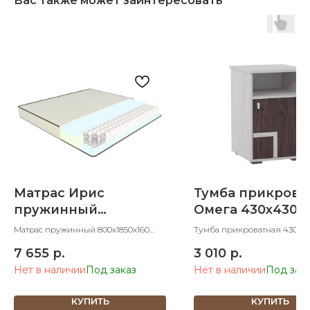
Вас также может заинтересовать
Матрас Ирис
Тумба прикрова
пружинный
Омега 430х430х
800х1850х160
Матрас пружинный 800х1850х160
Тумба прикроватная 430х4
ШхДхВ
ШхДхВ
7 655
р.
3 010
р.
Нет в наличии
Нет в наличии
КУПИТЬ
КУПИТЬ