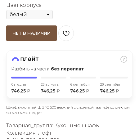
Цвет корпуса
НЕТ В НАЛИЧИИ
раз в 2 недели
Разбить на части
без переплат
Сегодня
23 августа
6 сентября
20 сентября
746,25
₽
746,25
₽
746,25
₽
746,25
₽
Шкаф кухонный ШВГС 500 верхний с системой газлифт со стеклом
500х300х350 ШхДхВ
Товарная_группа: Кухонные шкафы
Коллекция: Лофт