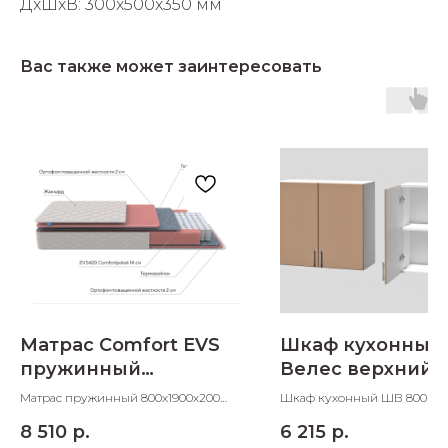
ДxШxВ: 300x500x350 мм
Вас также может заинтересовать
Матрас Comfort EVS
Шкаф кухонный
пружинный
Велес верхний 
800х1900х200
мм
Матрас пружинный 800х1900х200
Шкаф кухонный ШВ 800 ве
ШхДхВ
800х300х705 ШхДхВ
8 510
р.
6 215
р.