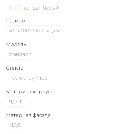
об оплате Плайтом
сандал белый
Размер
500х300х350 ШхДхВ
Остались вопросы?
25
8 800 302-02-51
Модель
plait.ru
раз в 2
стандарт
недели
Стекло
пескоструйное
Материал корпуса
ЛДСП
Материал фасада
МДФ