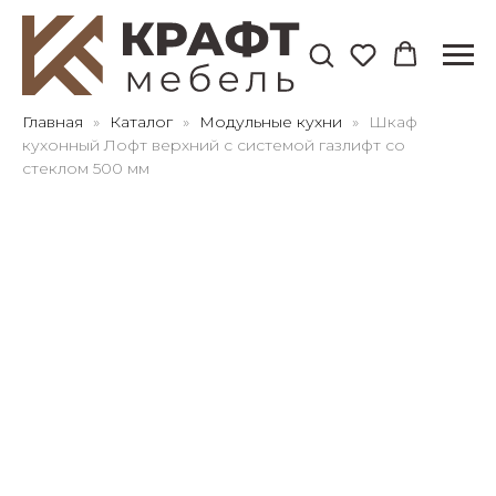
Для клиентов всех банков
Главная
Каталог
Модульные кухни
Шкаф
кухонный Лофт верхний с системой газлифт со
стеклом 500 мм
Разбейте
оплату
на части
без переплат
График платежей
Сегодня
25
%