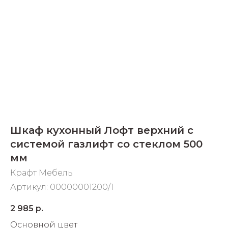
Добавляйте товары
в корзину
Оплачивайте сегодня только
25
% картой любого банка
Получайте товар
выбранный способом
Шкаф кухонный Лофт верхний с
системой газлифт со стеклом 500
Оставшиеся
75
% будут
мм
списываться
с вашей карты
Крафт Мебель
по
25
%
каждые 2 недели
Артикул:
00000001200/1
2 985
р.
Основной цвет
Подробнее