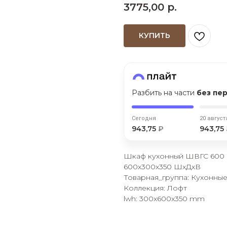
3775,00
р.
Сегодня
25
%
КУПИТЬ
Добавляйте товары
в корзину
Разбить на части
без пе
Сегодня
20 август
Оплачивайте сегодня только
943,75
₽
943,75
25
% картой любого банка
Шкаф кухонный ШВГС 600 в
600х300х350 ШхДхВ
Товарная_группа: Кухонны
Получайте товар
выбранный способом
Коллекция: Лофт
lwh: 300x600x350 mm
Оставшиеся
75
% будут
списываться