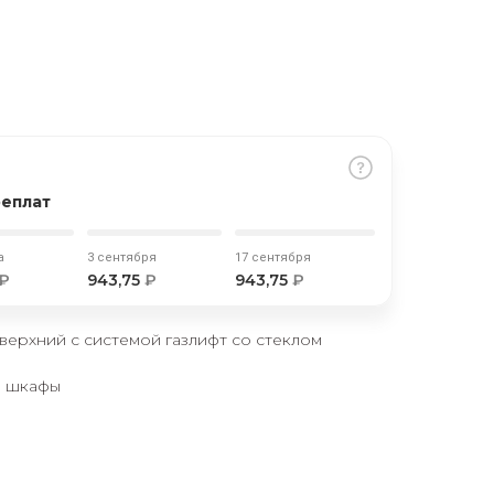
реплат
а
3 сентября
17 сентября
₽
943,75
₽
943,75
₽
ерхний с системой газлифт со стеклом
е шкафы