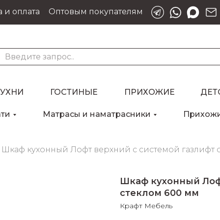
 и оплата
Оптовым покупателям
КУХНИ
ГОСТИНЫЕ
ПРИХОЖИЕ
ДЕТ
ати
Матрасы и наматрасники
Прихож
Для клиентов всех банков
Разбейте
оплату
Шкаф кухонный Лофт верхний с системой газлифт с
на части
без переплат
Шкаф кухонный Лофт
стеклом 600 мм
График платежей
Крафт Мебель