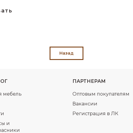
с вашей карты
по
25
%
каждые 2 недели
вать
Подробнее
об оплате Плайтом
Назад
25
раз в 2
Остались вопросы?
недели
ЛОГ
ПАРТНЕРАМ
8 800 302-02-51
я мебель
Оптовым покупателям
plait.ru
Вакансии
ти
Регистрация в ЛК
сы и
расники