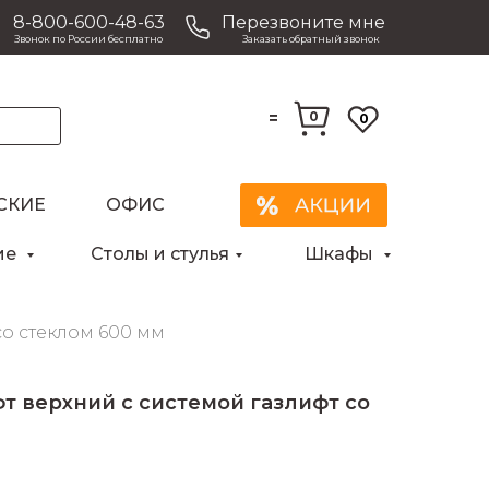
8-800-600-48-63
Перезвоните мне
Звонок по России бесплатно
Заказать обратный звонок
=
0
0
Закрыть
СКИЕ
ОФИС
ие
Столы и стулья
Шкафы
о стеклом 600 мм
 верхний с системой газлифт со