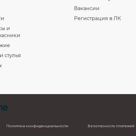
Вакансии
ти
Регистрация в ЛК
сы и
расники
жие
и стулья
ы
Политика конфиденциальности
Безопасность платежей