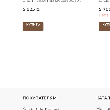
Стол письменный 1200х590х750
Шкаф
ШхДхВ
под м
5 825
р.
5 70
Нет в
КУПИТЬ
КУП
ПОКУПАТЕЛЯМ
КАТА
Как сделать заказ
Мягка