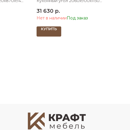
20х870х940
Кухонный угол 2060х900х1150
1200х1880
ШхДхВ
31 630
р.
Нет в наличии
КУПИТЬ