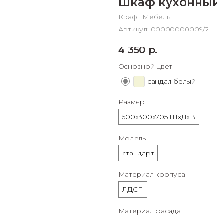
Шкаф кухонный
График платежей
Крафт Мебель
Артикул:
00000000009/2
Сегодня
4 350
р.
25
%
Основной цвет
сандал белый
Размер
Добавляйте товары
в корзину
500х300х705 ШхДхВ
Модель
Оплачивайте сегодня только
стандарт
25
% картой любого банка
Материал корпуса
ЛДСП
Получайте товар
выбранный способом
Материал фасада