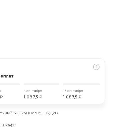
реплат
а
4 сентября
18 сентября
₽
1 087,5
₽
1 087,5
₽
рхний 500х300х705 ШхДхВ
е шкафы