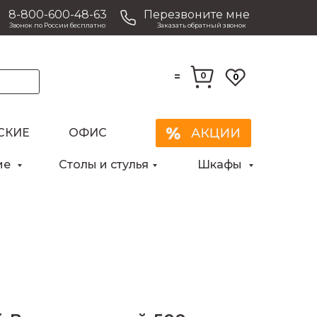
8-800-600-48-63
Перезвоните мне
Звонок по России бесплатно
Заказать обратный звонок
=
0
0
СКИЕ
ОФИС
Закрыть
ие
Столы и стулья
Шкафы