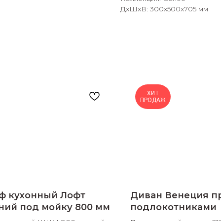
ДxШxВ: 300x500x705 мм
раз в 2 недели
ХИТ
ПРОДАЖ
ф кухонный Лофт
Диван Венеция п
ний под мойку 800 мм
подлокотниками