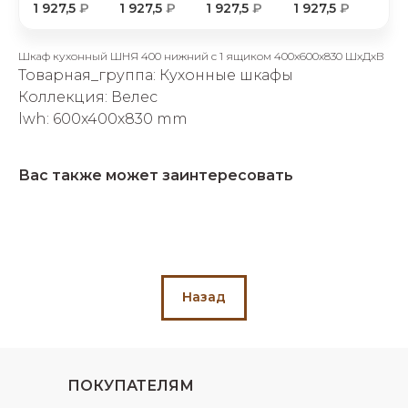
1 927,5
₽
1 927,5
₽
1 927,5
₽
1 927,5
₽
об оплате Плайтом
Шкаф кухонный ШНЯ 400 нижний с 1 ящиком 400х600х830 ШхДхВ
Товарная_группа: Кухонные шкафы
Коллекция: Велес
Остались вопросы?
25
lwh: 600x400x830 mm
8 800 302-02-51
plait.ru
раз в 2
Вас также может заинтересовать
недели
Назад
ПОКУПАТЕЛЯМ