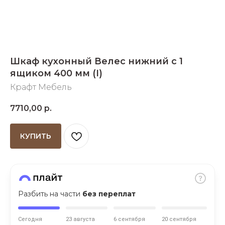
Добавляйте товары
в корзину
Шкаф кухонный Велес нижний с 1
Оплачивайте сегодня только
ящиком 400 мм (I)
25
% картой любого банка
Крафт Мебель
Получайте товар
7710,00
р.
выбранный способом
КУПИТЬ
Оставшиеся
75
% будут
списываться
с вашей карты
по
25
%
каждые 2 недели
Разбить на части
без переплат
Сегодня
23 августа
6 сентября
20 сентября
Подробнее