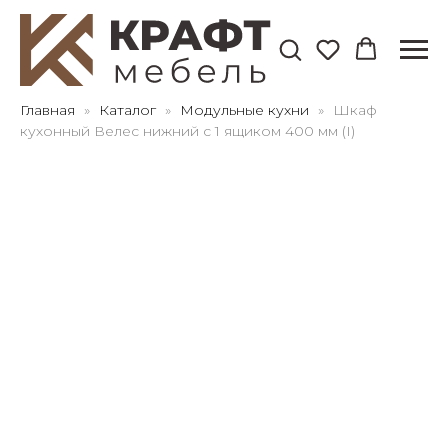
Для клиентов всех банков
Главная
Каталог
Модульные кухни
Шкаф
кухонный Велес нижний с 1 ящиком 400 мм (I)
Разбейте
оплату
на части
без переплат
График платежей
Сегодня
25
%