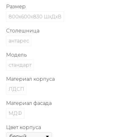
об оплате Плайтом
Размер
800х600х830 ШхДхВ
Столешница
Остались вопросы?
25
антарес
8 800 302-02-51
plait.ru
раз в 2
Модель
недели
стандарт
Материал корпуса
ЛДСП
Материал фасада
МДФ
Цвет корпуса