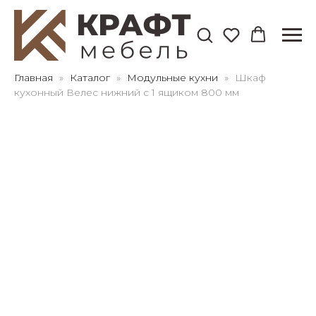
Для клиентов всех банков
Главная
Каталог
Модульные кухни
Шкаф
кухонный Велес нижний с 1 ящиком 800 мм
Разбейте
оплату
на части
без переплат
График платежей
Сегодня
25
%