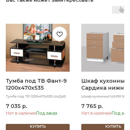
Вас также может заинтересовать
Тумба под ТВ Фант-9
Шкаф кухонный
1200х470х535
Сардика нижний
ящиками 500 м
Тумба под ТВ 1200х470х535 ШхДхВ
Шкаф кухонный ШН3Я 500
с 3 ящиками 500х600х850 
7 035
р.
7 765
р.
Нет в наличии
Нет в наличии
КУПИТЬ
КУПИТЬ