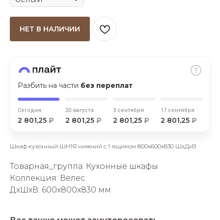
НЕТ В НАЛИЧИИ
раз в 2 недели
Разбить на части
без переплат
Сегодня
20 августа
3 сентября
17 сентября
2 801,25
₽
2 801,25
₽
2 801,25
₽
2 801,25
₽
Шкаф кухонный ШН1Я нижний с 1 ящиком 800х600х830 ШхДхВ
Товарная_группа: Кухонные шкафы
Коллекция: Велес
ДxШxВ: 600x800x830 мм