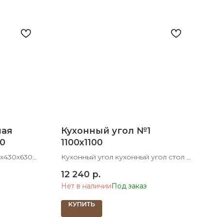
ная
Кухонный угол №1
0
1100х1100
0х430х630
Кухонный угол кухонный угол стол 2
табурета кожзаменитель 1100х1100
12 240
р.
ШхД
Нет в наличии
КУПИТЬ