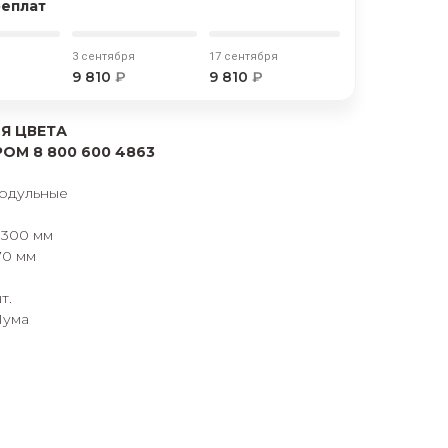
реплат
3 сентября
17 сентября
9 810
₽
9 810
₽
Я ЦВЕТА
М 8 800 600 4863
модульные
1300 мм
70 мм
т.
Пума