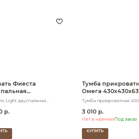
раз в 2 недели
ать Фиеста
Тумба прикроват
спальная
Омега 430х430х63
х2032х750
ть Light двуспальная
Тумба прикроватная 43
2032х750 ШхДхВ спальное
ШхДхВ
0
р.
3 010
р.
 1600х2000 ШхД
Нет в наличии
ИТЬ
КУПИТЬ