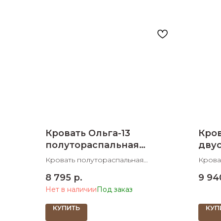
Кровать Ольга-13
Кров
полутораспальная
дву
1270х2052х850
1750
Кровать полутораспальная
Крова
1270х2052х850 ШхДхВ спальное
1750х
8 795
р.
9 94
место 1200х2000 ШхД
место
Нет в наличии
КУПИТЬ
КУП