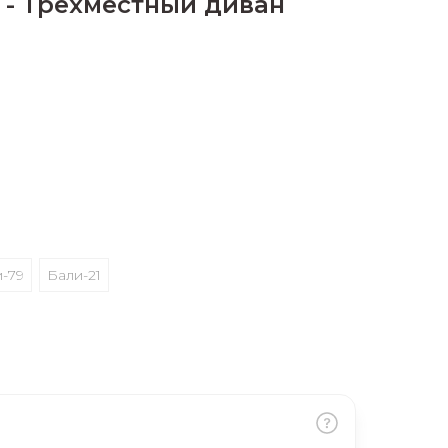
 - Трехместный диван
-79
Бали-21