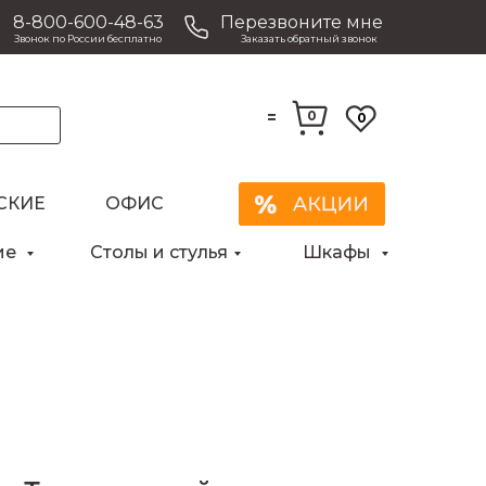
8-800-600-48-63
Перезвоните мне
Звонок по России бесплатно
Заказать обратный звонок
=
0
0
СКИЕ
ОФИС
Закрыть
ие
Столы и стулья
Шкафы