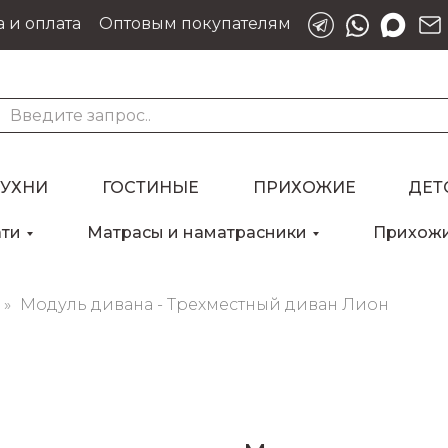
 и оплата
Оптовым покупателям
КУХНИ
ГОСТИНЫЕ
ПРИХОЖИЕ
ДЕТ
ати
Матрасы и наматрасники
Прихож
Для клиентов всех банков
Модуль дивана - Трехместный диван Лион
Разбейте
оплату
на части
без переплат