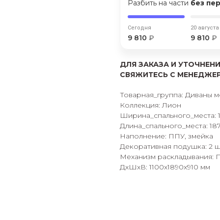
Разбить на части
без пе
Оставшиеся
75
% будут
списываться
с вашей карты
по
25
%
каждые 2 недели
Сегодня
20 августа
9 810
₽
9 810
₽
ДЛЯ ЗАКАЗА И УТОЧНЕНИ
СВЯЖИТЕСЬ С МЕНЕДЖЕРО
Подробнее
об оплате Плайтом
Товарная_группа: Диваны 
Коллекция: Лион
Ширина_спального_места: 
Длина_спального_места: 18
25
Наполнение: ППУ, змейка
раз в 2
Декоративная подушка: 2 ш
Остались вопросы?
недели
Механизм раскладывания: 
8 800 302-02-51
ДxШxВ: 1100x1890x910 мм
plait.ru