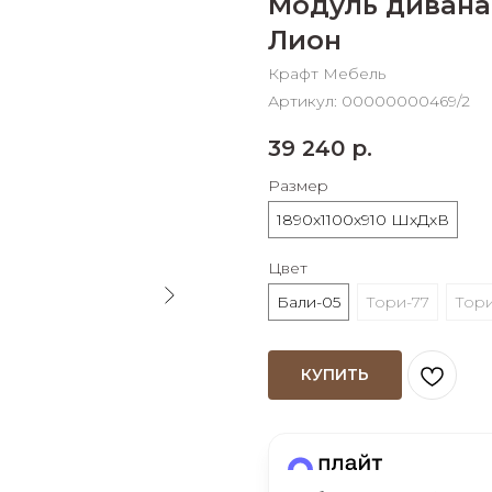
Модуль дивана
График платежей
Лион
Крафт Мебель
Сегодня
Артикул:
00000000469/2
25
%
39 240
р.
Размер
1890х1100х910 ШхДхВ
Добавляйте товары
в корзину
Цвет
Бали-05
Тори-77
Тори
Оплачивайте сегодня только
25
% картой любого банка
КУПИТЬ
Получайте товар
выбранный способом