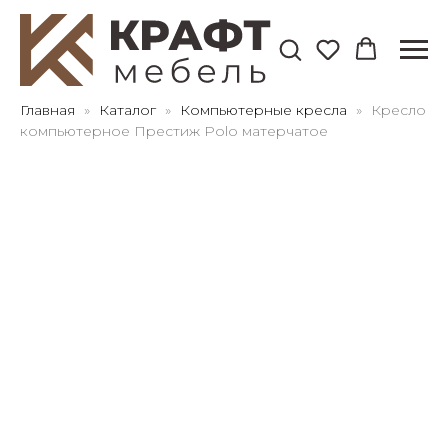
Для клиентов всех банков
Главная
Каталог
Компьютерные кресла
Кресло
компьютерное Престиж Polo матерчатое
Разбейте
оплату
на части
без переплат
График платежей
Сегодня
25
%