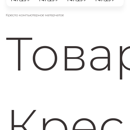
об оплате Плайтом
Кресло компьютерное матерчатое
Това
Остались вопросы?
25
8 800 302-02-51
plait.ru
раз в 2
недели
Крес