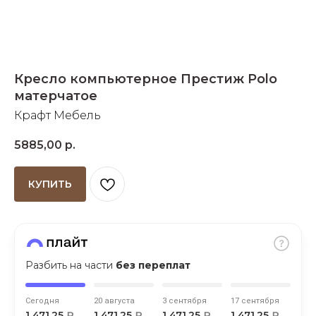
Добавляйте товары
в корзину
Кресло компьютерное Престиж Polo
Оплачивайте сегодня только
матерчатое
25
% картой любого банка
Крафт Мебель
5885,00
р.
Получайте товар
выбранный способом
КУПИТЬ
Оставшиеся
75
% будут
списываться
с вашей карты
по
25
%
каждые 2 недели
Разбить на части
без переплат
Сегодня
20 августа
3 сентября
17 сентября
Подробнее
1 471,25
₽
1 471,25
₽
1 471,25
₽
1 471,25
₽