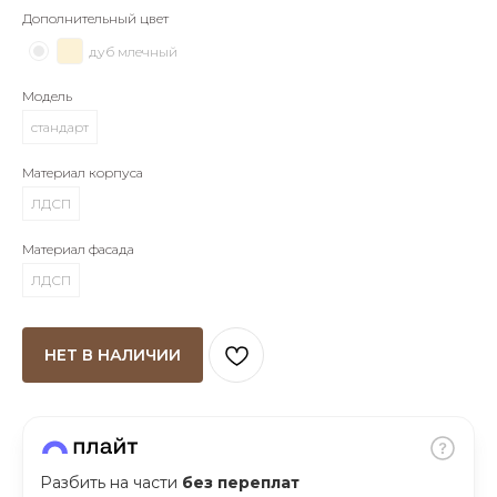
Дополнительный цвет
об оплате Плайтом
дуб млечный
Модель
стандарт
Остались вопросы?
25
8 800 302-02-51
Материал корпуса
plait.ru
раз в 2
ЛДСП
недели
Материал фасада
ЛДСП
НЕТ В НАЛИЧИИ
Разбить на части
без переплат