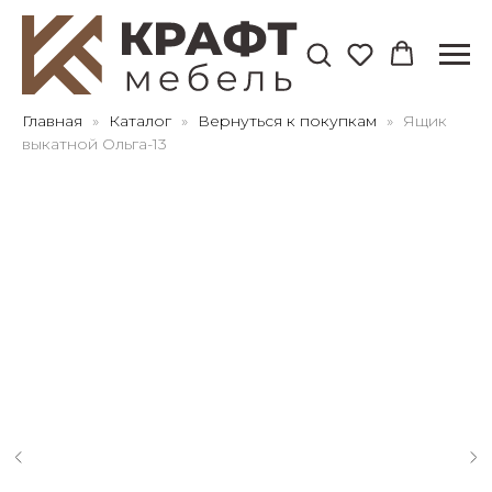
Для клиентов всех банков
Главная
Каталог
Вернуться к покупкам
Ящик
выкатной Ольга-13
Разбейте
оплату
на части
без переплат
График платежей
Сегодня
25
%