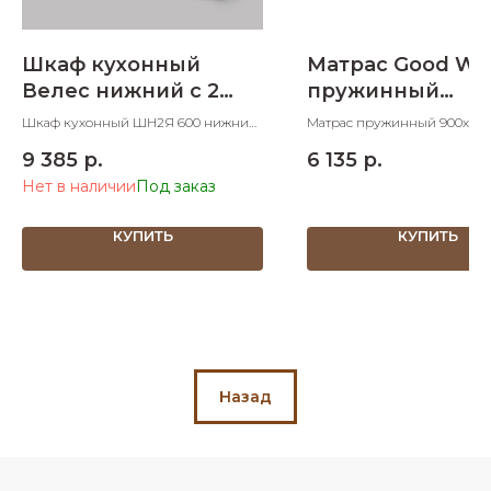
Шкаф кухонный
Матрас Good Wi
Велес нижний с 2
пружинный
ящиками 600 мм
900х1900х170
Шкаф кухонный ШН2Я 600 нижний
Матрас пружинный 900х190
с 2 ящиками 600х600х830 ШхДхВ
ШхДхВ
9 385
р.
6 135
р.
Нет в наличии
КУПИТЬ
КУПИТЬ
Назад