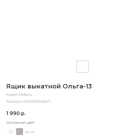
Добавляйте товары
в корзину
Оплачивайте сегодня только
25
% картой любого банка
Получайте товар
выбранный способом
Ящик выкатной Ольга-13
Оставшиеся
75
% будут
Крафт Мебель
списываться
с вашей карты
Артикул:
00000000482/1
по
25
%
каждые 2 недели
1 990
р.
Основной цвет
венге
Подробнее