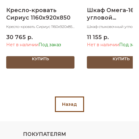
Кресло-кровать
Шкаф Омега-16
Сириус 1160х920х850
угловой
900х510х2040
Кресло-кровать Сириус 1160х920х850
Шкаф стыковочный углово
ШхДхВ спальное место 900х1970
900х510х2040 ШхДхВ
30 765
р.
11 155
р.
ШхД
Нет в наличии
Нет в наличии
КУПИТЬ
КУПИТЬ
Назад
ПОКУПАТЕЛЯМ