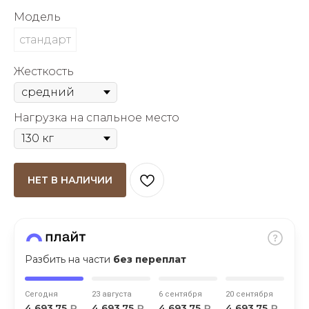
об оплате Плайтом
Модель
стандарт
Жесткость
Остались вопросы?
25
8 800 302-02-51
Нагрузка на спальное место
plait.ru
раз в 2
недели
НЕТ В НАЛИЧИИ
Разбить на части
без переплат
Сегодня
23 августа
6 сентября
20 сентября
4 693,75
₽
4 693,75
₽
4 693,75
₽
4 693,75
₽