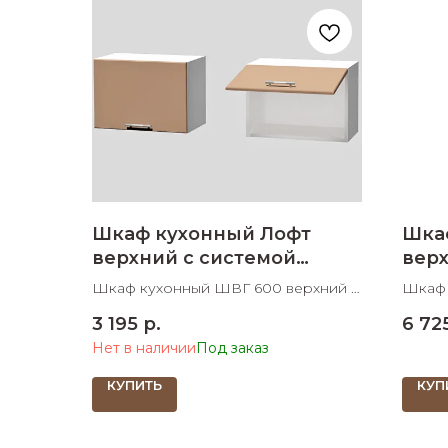
Шкаф кухонный Лофт
Шка
верхний с системой
вер
газлифт 600 мм
стек
Шкаф кухонный ШВГ 600 верхний с
Шкаф 
системой газлифт 600х300х350
верхн
3 195
р.
6 72
ШхДхВ
600х3
Нет в наличии
КУПИТЬ
КУП