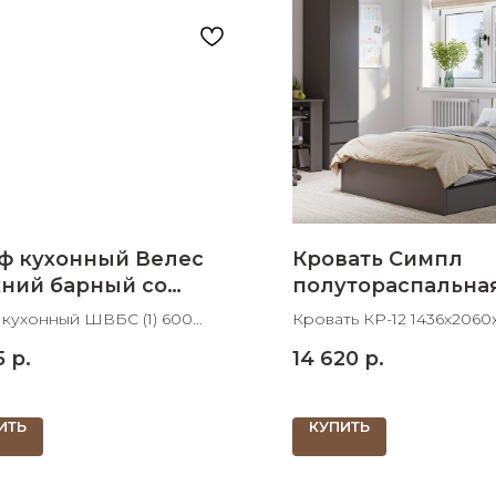
раз в 2 недели
ф кухонный Велес
Кровать Симпл
хний барный со
полутораспальна
лом 600 мм
1436х2060х760
кухонный ШВБС (1) 600
Кровать КР-12 1436х206
ий барный со стеклом
спальное место 1400х20
5
р.
14 620
р.
00х705 ШхДхВ
ИТЬ
КУПИТЬ