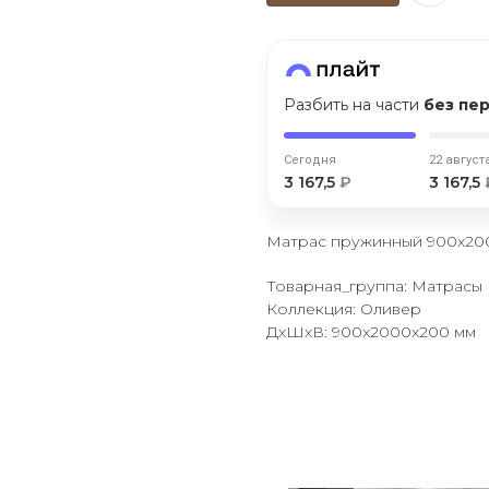
Оставшиеся
75
% будут
списываться
с вашей карты
по
25
%
каждые 2 недели
Разбить на части
без пе
Сегодня
22 август
Подробнее
об оплате Плайтом
3 167,5
₽
3 167,5
Матрас пружинный 900х2
Товарная_группа: Матрасы
25
Коллекция: Оливер
раз в 2
ДxШxВ: 900x2000x200 мм
Остались вопросы?
недели
8 800 302-02-51
plait.ru