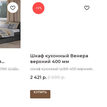
-10%
Шкаф кухонный Венера
я
верхний 400 мм
0х760 ШхДхВ
Шкаф кухонный ШВБ 400 верхний
00
400х317х716 ШхДхВ
2 421
р.
2 690
р.
КУПИТЬ