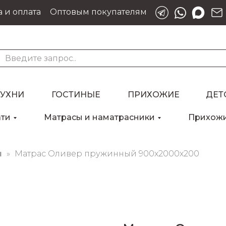
 и оплата
Оптовым покупателям
КУХНИ
ГОСТИНЫЕ
ПРИХОЖИЕ
ДЕТ
ати
Матрасы и наматрасники
Прихож
Для клиентов всех банков
ы
Матрас Оливер пружинный 900х2000х200
Разбейте
оплату
на части
без переплат