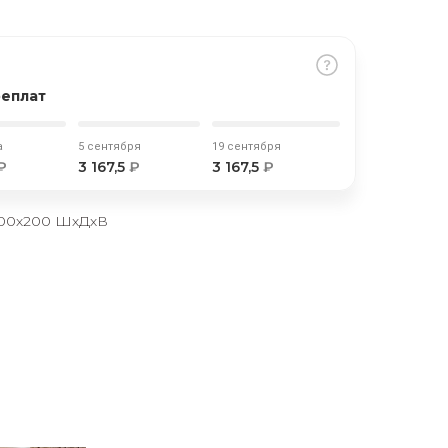
реплат
а
5 сентября
19 сентября
₽
3 167,5
₽
3 167,5
₽
000х200 ШхДхВ