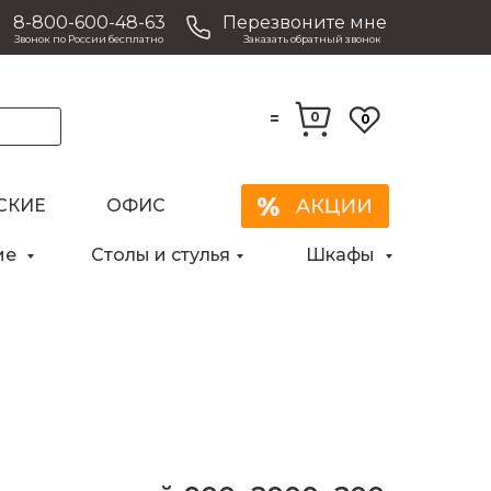
8-800-600-48-63
Перезвоните мне
Звонок по России бесплатно
Заказать обратный звонок
=
0
0
СКИЕ
ОФИС
Закрыть
ие
Столы и стулья
Шкафы