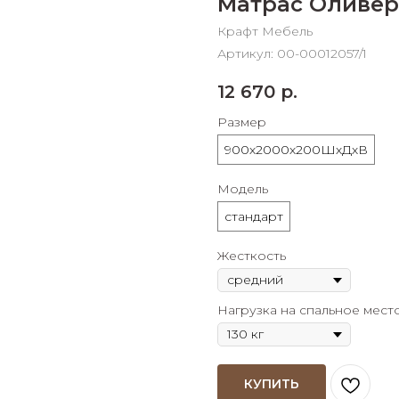
Матрас Оливер
График платежей
Крафт Мебель
Артикул:
00-00012057/1
Сегодня
25
%
12 670
р.
Размер
900х2000х200ШхДхВ
Модель
Добавляйте товары
в корзину
стандарт
Жесткость
Оплачивайте сегодня только
25
% картой любого банка
Нагрузка на спальное мест
Получайте товар
выбранный способом
КУПИТЬ