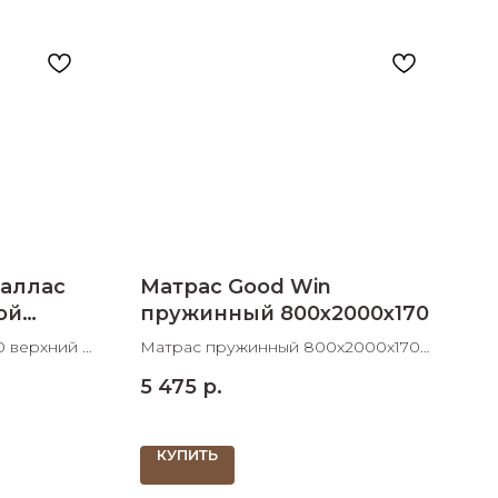
аллас
Матрас Good Win
ой
пружинный 800х2000х170
 верхний с
Матрас пружинный 800х2000х170
20х360
ШхДхВ
5 475
р.
КУПИТЬ