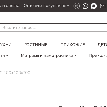
 и оплата
Оптовым покупателям
КУХНИ
ГОСТИНЫЕ
ПРИХОЖИЕ
ДЕТ
ати
Матрасы и наматрасники
Прихож
Для клиентов всех банков
-2 400х400х700
Разбейте
оплату
на части
без переплат