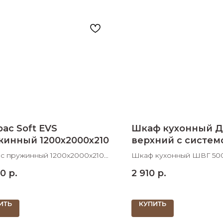
раз в 2 недели
ас Soft EVS
Шкаф кухонный Д
жинный 1200х2000х210
верхний с систем
газлифт 500 мм
с пружинный 1200х2000х210
Шкаф кухонный ШВГ 500
В
системой газлифт 500х3
30
р.
2 910
р.
ШхДхВ
ИТЬ
КУПИТЬ