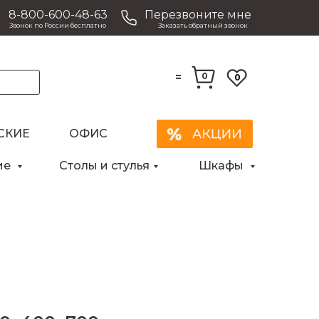
8-800-600-48-63
Перезвоните мне
Звонок по России бесплатно
Заказать обратный звонок
=
0
0
СКИЕ
ОФИС
Закрыть
ие
Столы и стулья
Шкафы