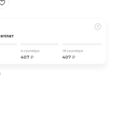
реплат
4 сентября
18 сентября
407
₽
407
₽
В