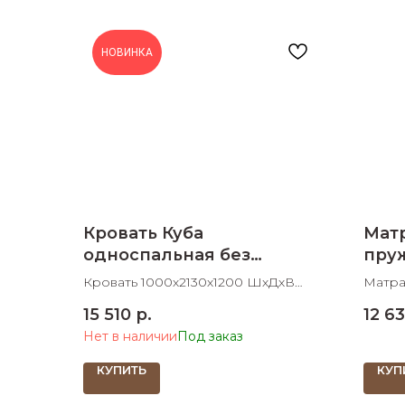
НОВИНКА
Кровать Куба
Матр
односпальная без
пру
ортопедического
Кровать 1000х2130х1200 ШхДхВ
Матра
основания
спальное место 900х2000 ШхД
ШхДх
15 510
р.
12 6
Нет в наличии
КУПИТЬ
КУП