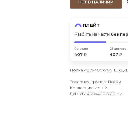
НЕТ В НАЛИЧИИ
Оставшиеся
75
% будут
списываться
с вашей карты
по
25
%
каждые 2 недели
Разбить на части
без пе
Подробнее
об оплате Плайтом
Сегодня
21 августа
407
₽
407
₽
Полка 400х400х700 ШхДх
25
раз в 2
Товарная_группа: Полки
Остались вопросы?
Коллекция: Ион-2
недели
ДxШxВ: 400x400x700 мм
8 800 302-02-51
plait.ru