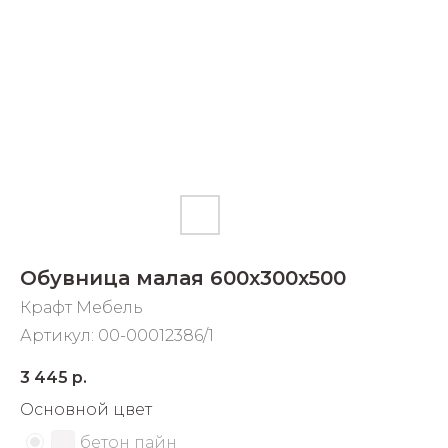
Добавляйте товары
в корзину
Оплачивайте сегодня только
25
% картой любого банка
Получайте товар
выбранный способом
Обувница малая 600х300х500
Оставшиеся
75
% будут
Крафт Мебель
списываться
с вашей карты
Артикул:
00-00012386/1
по
25
%
каждые 2 недели
3 445
р.
Основной цвет
бетон пайн
Подробнее