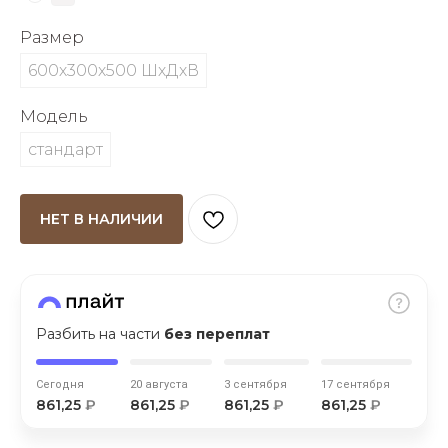
об оплате Плайтом
Размер
600х300х500 ШхДхВ
Модель
Остались вопросы?
25
8 800 302-02-51
стандарт
plait.ru
раз в 2
недели
НЕТ В НАЛИЧИИ
Разбить на части
без переплат
Сегодня
20 августа
3 сентября
17 сентября
861,25
₽
861,25
₽
861,25
₽
861,25
₽