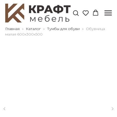
Для клиентов всех банков
Главная
Каталог
Тумбы для обуви
Обувница
малая 600х300х500
Разбейте
оплату
на части
без переплат
График платежей
Сегодня
25
%