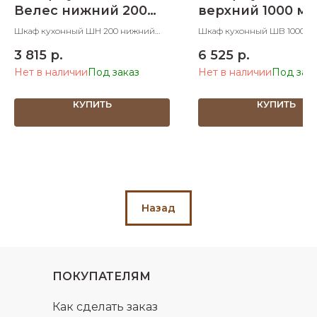
Велес нижний 200
верхний 1000 м
мм
Шкаф кухонный ШН 200 нижний
Шкаф кухонный ШВ 1000 в
200х600х830 ШхДхВ
1000х300х705 ШхДхВ
3 815
р.
6 525
р.
Нет в наличии
Нет в наличии
КУПИТЬ
КУПИТЬ
Назад
ПОКУПАТЕЛЯМ
Как сделать заказ