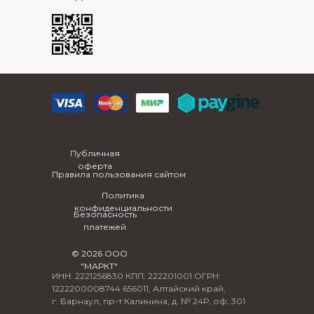
Публичная
оферта
Правила пользования сайтом
Политика
конфиденциальности
Безопасность
платежей
© 2026 ООО
"МАРКТ"
ИНН: 2221256830 КПП: 222201001 ОГРН:
1222200008744 656011, Алтайский край,
г. Барнаул, пр-т Калинина, д. № 24Р, оф. 301