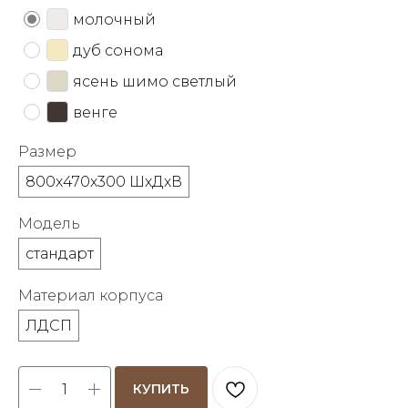
об оплате Плайтом
молочный
дуб сонома
ясень шимо светлый
венге
Остались вопросы?
25
8 800 302-02-51
Размер
plait.ru
раз в 2
800х470х300 ШхДхВ
недели
Модель
стандарт
Материал корпуса
ЛДСП
КУПИТЬ