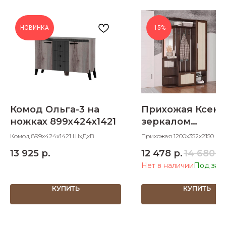
НОВИНКА
-15%
Комод Ольга-3 на
Прихожая Ксени
ножках 899х424х1421
зеркалом
1200х352х2150
Комод 899х424х1421 ШхДхВ
Прихожая 1200х352х2150 Ш
13 925
р.
12 478
р.
14 680
р
Нет в наличии
КУПИТЬ
КУПИТЬ