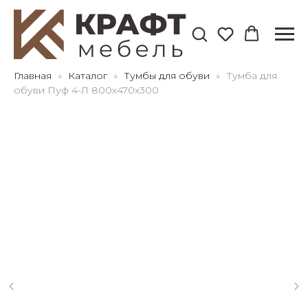
Для клиентов всех банков
Главная
Каталог
Тумбы для обуви
Тумба для
обуви Пуф 4-Л 800х470х300
Разбейте
оплату
на части
без переплат
График платежей
Сегодня
25
%