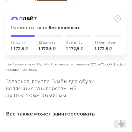
Разбить на части
без переплат
Сегодня
22 августа
5 сентября
19 сентября
раз в 2 недели
1 172,5
₽
1 172,5
₽
1 172,5
₽
1 172,5
₽
Тумба для обуви Пуф 4-Л скамья для сидения 800х470х300 ШхДхВ
посадочное место
Товарная_группа: Тумбы для обуви
Коллекция: Универсальный
ДxШxВ: 470x800x300 мм
Вас также может заинтересовать